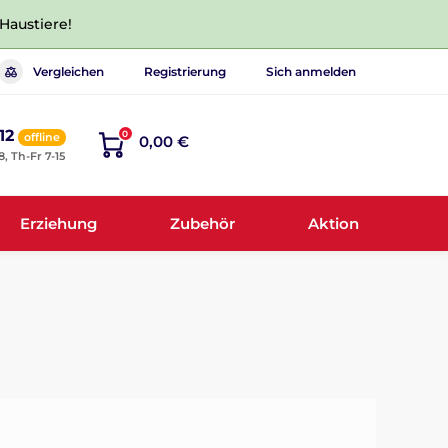
 Haustiere!
Vergleichen
Registrierung
Sich anmelden
12
0
offline
0,00 €
8, Th-Fr 7-15
Erziehung
Zubehör
Aktion