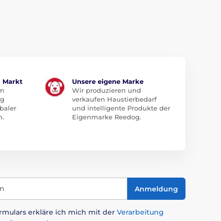
m Markt
Unsere eigene Marke
em
Wir produzieren und
ug
verkaufen Haustierbedarf
baler
und intelligente Produkte der
n.
Eigenmarke Reedog.
in
Anmeldung
mulars erkläre ich mich mit der
Verarbeitung