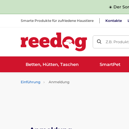
☀️ Der Som
Smarte Produkte für zufriedene Haustiere
Kontakte
Z.B. Produk
Betten, Hütten, Taschen
SmartPet
Einführung
Anmeldung