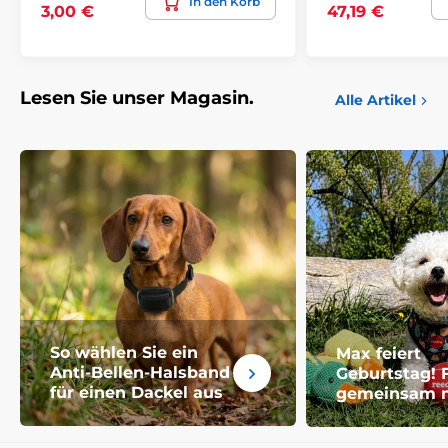
In den Korb
3,00 €
47,19 €
Lesen Sie unser Magasin.
Alle Artikel
So wählen Sie ein
Max feiert
Anti-Bellen-Halsband
Geburtstag! 
für einen Dackel aus
gemeinsam m