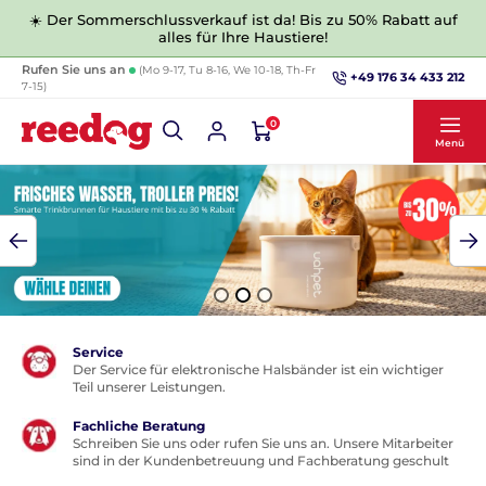
☀️ Der Sommerschlussverkauf ist da! Bis zu 50% Rabatt auf
alles für Ihre Haustiere!
Rufen Sie uns an
(Mo 9-17, Tu 8-16, We 10-18, Th-Fr
+49 176 34 433 212
7-15)
0
Menü
Service
Der Service für elektronische Halsbänder ist ein wichtiger
Teil unserer Leistungen.
Fachliche Beratung
Schreiben Sie uns oder rufen Sie uns an. Unsere Mitarbeiter
sind in der Kundenbetreuung und Fachberatung geschult