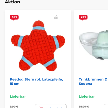
Aktion
-50%
-20%
Reedog Stern rot, Latexpfeife,
Trinkbrunnen D
15 cm
Sedona
Lieferbar
Lieferbar
5,99 €
58,99 €