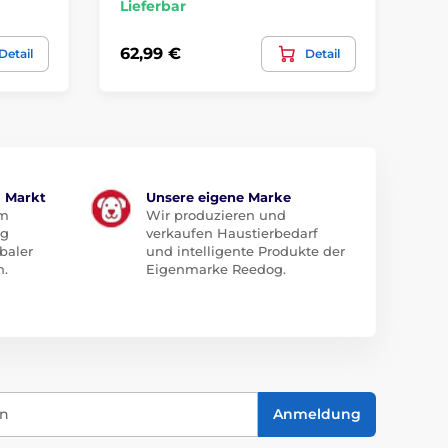
Lieferbar
Li
62,99 €
11
Detail
Detail
m Markt
Unsere eigene Marke
em
Wir produzieren und
ug
verkaufen Haustierbedarf
baler
und intelligente Produkte der
n.
Eigenmarke Reedog.
in
Anmeldung