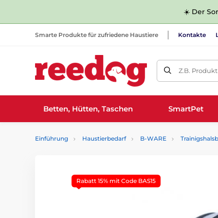
☀️ Der Som
Smarte Produkte für zufriedene Haustiere
Kontakte
Z.B. Produk
Betten, Hütten, Taschen
SmartPet
Einführung
Haustierbedarf
B-WARE
Trainigshals
Rabatt 15% mit Code BAS15