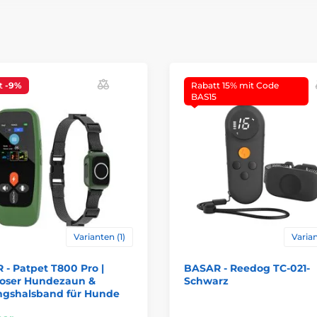
t
-9%
Rabatt 15% mit Code
BAS15
Varianten (1)
Varian
- Patpet T800 Pro |
BASAR - Reedog TC-021-
loser Hundezaun &
Schwarz
ingshalsband für Hunde