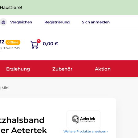
 Haustiere!
Vergleichen
Registrierung
Sich anmelden
12
0
offline
0,00 €
8, Th-Fr 7-15
Erziehung
Zubehör
Aktion
 Mini
tzhalsband
er Aetertek
Weitere Produkte anzeigen ›