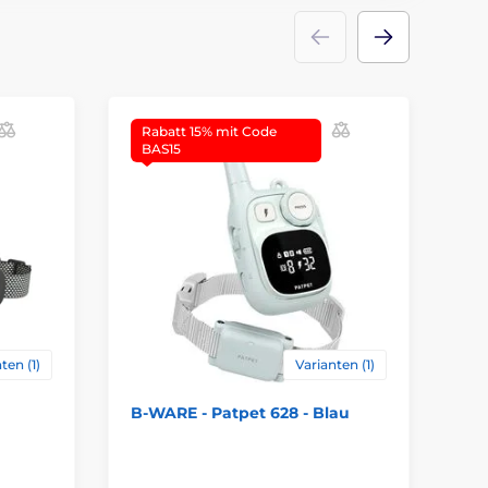
Rabatt 15% mit Code
R
BAS15
B
ten (1)
Varianten (1)
B-WARE - Patpet 628 - Blau
BA