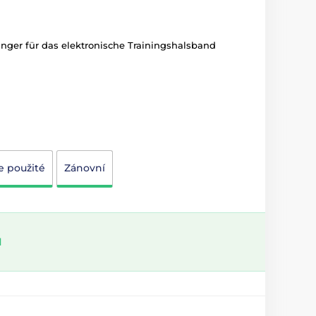
ger für das elektronische Trainingshalsband
e použité
Zánovní
l