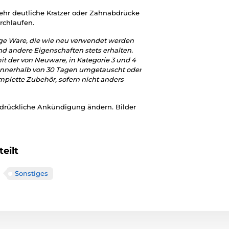
sehr deutliche Kratzer oder Zahnabdrücke
rchlaufen.
ige Ware, die wie neu verwendet werden
nd andere Eigenschaften stets erhalten.
 mit der von Neuware, in Kategorie 3 und 4
n innerhalb von 30 Tagen umgetauscht oder
plette Zubehör, sofern nicht anders
sdrückliche Ankündigung ändern. Bilder
eilt
Sonstiges