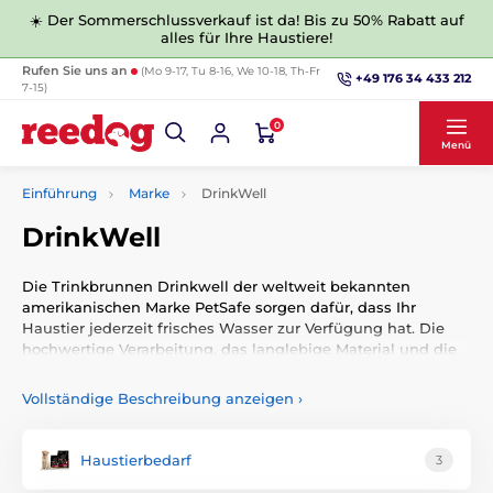
☀️ Der Sommerschlussverkauf ist da! Bis zu 50% Rabatt auf
alles für Ihre Haustiere!
Rufen Sie uns an
(Mo 9-17, Tu 8-16, We 10-18, Th-Fr
+49 176 34 433 212
7-15)
0
Menü
Einführung
Marke
DrinkWell
DrinkWell
Die Trinkbrunnen
Drinkwell
der weltweit bekannten
amerikanischen Marke
PetSafe
sorgen dafür, dass Ihr
Haustier jederzeit frisches Wasser zur Verfügung hat. Die
hochwertige Verarbeitung, das langlebige Material und die
Möglichkeit, aus verschiedenen Größen zu wählen, werden
nicht nur Ihrem Vierbeiner, sondern auch Ihnen gefallen.
Vollständige Beschreibung anzeigen
›
Haustierbedarf
3