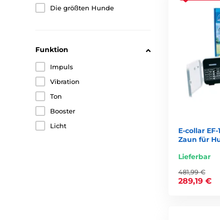
Die größten Hunde
Funktion
Impuls
Vibration
Ton
Booster
Licht
E-collar EF
Zaun für H
Lieferbar
481,99 €
289,19 €