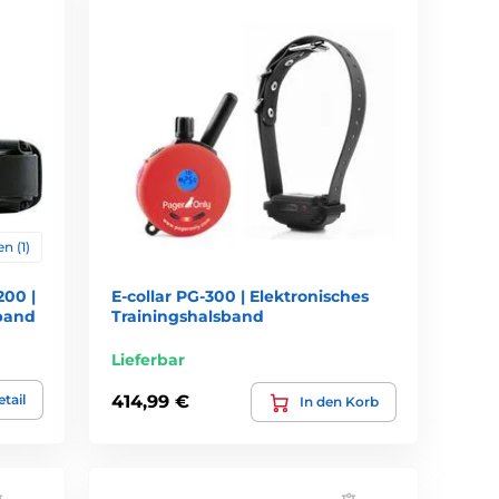
n (1)
200 |
E-collar PG-300 | Elektronisches
sband
Trainingshalsband
Lieferbar
tail
414,99 €
In den Korb