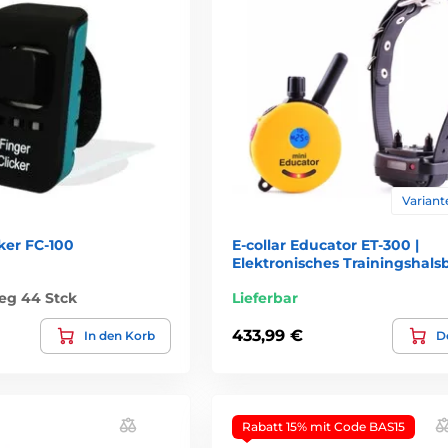
Variante
cker FC-100
E-collar Educator ET-300 |
Elektronisches Trainingshal
eg 44 Stck
Lieferbar
433,99 €
In den Korb
De
Rabatt 15% mit Code BAS15