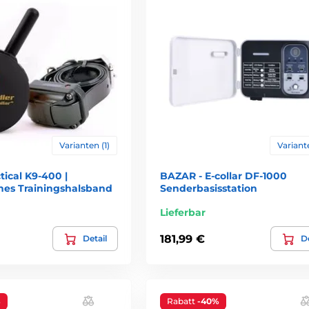
Varianten (1)
Variante
tical K9-400 |
BAZAR - E-collar DF-1000
ches Trainingshalsband
Senderbasisstation
Lieferbar
181,99 €
Detail
De
%
Rabatt
-40%