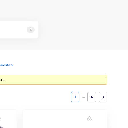
feinen Abstufungen lässt sich die Intensität präzise an
rd.
ngen. Daher eignen sich die Systeme auch hervorragend
werden in den USA montiert sowie streng getestet. Sie
6
he Funktionen wie Beleuchtung, einen ergonomisch
lässigkeit und professionelle Verarbeitung. Es meistert
iche, professionelle Technologie, die auf dem Know-how
euesten
n..
…
1
4