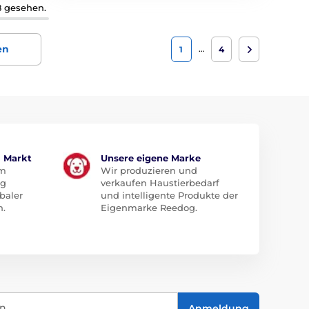
8 gesehen.
en
…
1
4
m Markt
Unsere eigene Marke
em
Wir produzieren und
ug
verkaufen Haustierbedarf
baler
und intelligente Produkte der
n.
Eigenmarke Reedog.
in
Anmeldung