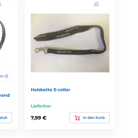
n (1)
Halskette E-collar
sband
Lieferbar
7,99 €
tail
In den Korb