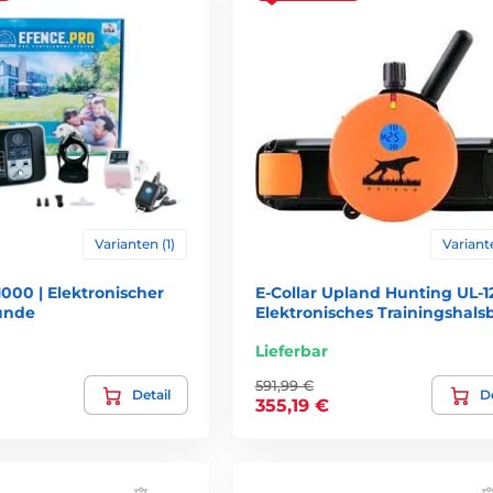
Varianten (1)
Variante
-1000 | Elektronischer
E-Collar Upland Hunting UL-1
unde
Elektronisches Trainingshal
Lieferbar
591,99 €
Detail
De
355,19 €