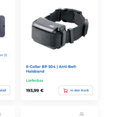
n (1)
E-Collar BP 504 | Anti-Bell-
Halsband
Lieferbar
193,99 €
tail
In den Korb