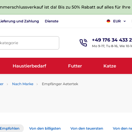
merschlussverkauf ist da! Bis zu 50% Rabatt auf alles für Ihre
Lieferung und Zahlung
Dienste
EUR
+49 176 34 433 2
tkategorie
Mo 9-17, Tu 8-16, We 10-1
Haustierbedarf
Futter
Katze
er
Nach Marke
Empfänger Aetertek
Empfohlen
Von den billigsten
Von den teuersten
Von den n