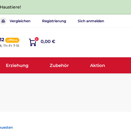
 Haustiere!
Vergleichen
Registrierung
Sich anmelden
12
0
offline
0,00 €
8, Th-Fr 7-15
Erziehung
Zubehör
Aktion
euesten