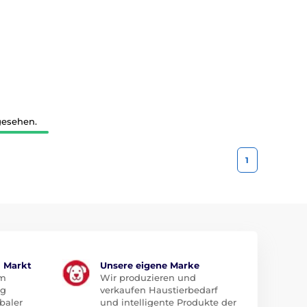
gesehen.
1
m Markt
Unsere eigene Marke
em
Wir produzieren und
ug
verkaufen Haustierbedarf
baler
und intelligente Produkte der