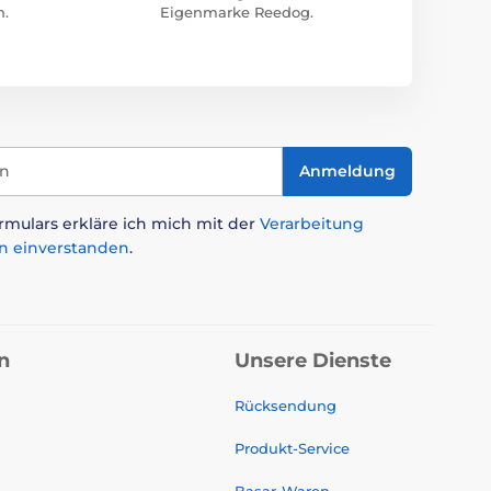
n.
Eigenmarke Reedog.
in
Anmeldung
mulars erkläre ich mich mit der
Verarbeitung
n einverstanden
.
n
Unsere Dienste
Rücksendung
Produkt-Service
Basar-Waren