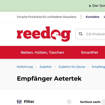
☀️ Der Som
Smarte Produkte für zufriedene Haustiere
Kontakte
Z.B. Produk
Betten, Hütten, Taschen
SmartPet
Einführung
Zubehör
Zubehör für Zäune
Empfäng
Empfänger Aetertek
Filter
1
Sortiere nach: