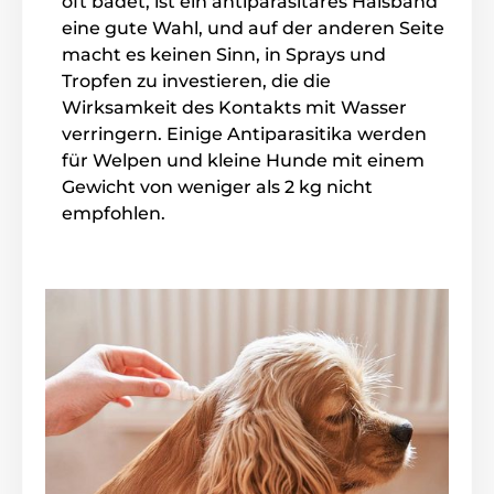
oft badet, ist ein antiparasitäres Halsband
Technische Spezifikationen können ohne vorherige
eine gute Wahl, und auf der anderen Seite
Ankündigung geändert werden. Die Bilder dienen nur
macht es keinen Sinn, in Sprays und
zur Illustration.
Tropfen zu investieren, die die
Wirksamkeit des Kontakts mit Wasser
verringern. Einige Antiparasitika werden
Das Produkt ist in Kategorien eingeteilt
für Welpen und kleine Hunde mit einem
Animology
Haustierbedarf
Pflege
Gewicht von weniger als 2 kg nicht
empfohlen.
Haut und Fellpflege
Shampoo
Antiparasitika
Anti-Parasiten-Shampoo