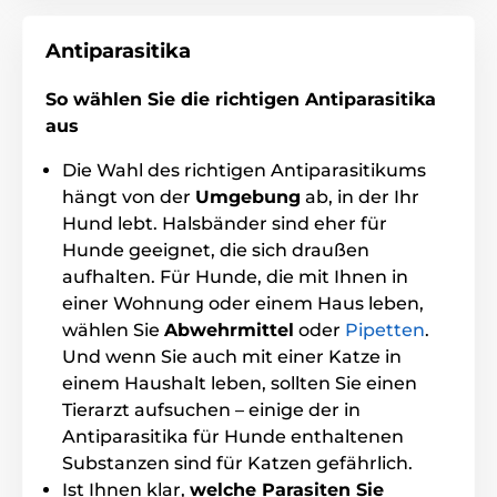
Fellgeruch effektiv bekämpft. Es ist sanft schäumend
und sorgt so für ein schnelleres Ausspülen des
Hundes. Ein wichtiges Merkmal des Shampoos ist der
Antiparasitika
für die Hundehaut geeignete pH-Wert, der
Conditioner und das wichtige Pro-Vitamin B5 enthält.
So wählen Sie die richtigen Antiparasitika
aus
Die Wahl des richtigen Antiparasitikums
hängt von der
Umgebung
ab, in der Ihr
Hund lebt. Halsbänder sind eher für
Hunde geeignet, die sich draußen
aufhalten. Für Hunde, die mit Ihnen in
einer Wohnung oder einem Haus leben,
Vorteile
wählen Sie
Abwehrmittel
oder
Pipetten
.
Und wenn Sie auch mit einer Katze in
Tiefenreinigung
einem Haushalt leben, sollten Sie einen
Abwehr von Zecken und Flöhen
Tierarzt aufsuchen – einige der in
Beruhigt die Haut des Hundes
Antiparasitika für Hunde enthaltenen
Teebaum- und Nimbusöl
Substanzen sind für Katzen gefährlich.
100% vegan
Ist Ihnen klar,
welche Parasiten Sie