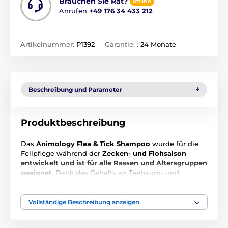
Brauchen Sie Rat?
offline
Anrufen
+49 176 34 433 212
Artikelnummer:
P1392
Garantie: :
24 Monate
Beschreibung und Parameter
Produktbeschreibung
Das
Animology Flea & Tick Shampoo
wurde für die
Fellpflege während der
Zecken- und Flohsaison
entwickelt und ist für alle Rassen und Altersgruppen
geeignet
. Dank des Gehalts an Teebaum- und
Nimbusöl wehrt es wirksam Parasiten ab und
beruhigt die gereizte Haut.
Das Shampoo beruhigt
auch die Haut des Hundes sehr effektiv
. Das Floh-
Vollständige Beschreibung anzeigen
und Zeckenshampoo enthält außerdem einen
sanften, aber wirksamen Inhaltsstoff, der den