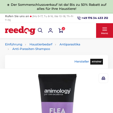
☀️ Der Sommerschlussverkauf ist da! Bis zu 50% Rabatt auf
alles für Ihre Haustiere!
Rufen Sie uns an
(Mo 9-17, Tu 8-16, We 10-18, Th-Fr
+49 176 34 433 212
7-15)
0
Menü
Einführung
Haustierbedarf
Antiparasitika
Anti-Parasiten-Shampoo
Hersteller