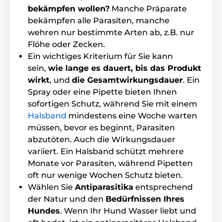
bekämpfen wollen?
Manche Präparate
Leicht abwaschbar
bekämpfen alle Parasiten, manche
Enthält Vitamine und Conditioner
wehren nur bestimmte Arten ab, z.B. nur
Flöhe oder Zecken.
Ein wichtiges Kriterium für Sie kann
Inhalt der Packung
sein,
wie lange es dauert, bis das Produkt
Antiparasitäres Shampoo für Hunde Animology Flea
wirkt
, und
die Gesamtwirkungsdauer
. Ein
& Tick, 250ml
Spray oder eine Pipette bieten Ihnen
sofortigen Schutz, während Sie mit einem
Halsband
mindestens eine Woche warten
Zutaten: Woda, Natriumlauroylmethylisothionat,
müssen, bevor es beginnt, Parasiten
Natriumchlorid, Cocamidopropylbetain, Glyceret-2-
abzutöten. Auch die Wirkungsdauer
Cocosan, PEG-150 Distearynium, Polysorbat 20, Parfüm
(Duftstoff), Melia Azadirachta (Neem) Nasionöl,
variiert. Ein Halsband schützt mehrere
Glycerin, Benzol, Limonen, Melaleuca Alternifolia
Monate vor Parasiten, während Pipetten
(Drzewo herbaciane). ) Blattöl, Panthenol,
oft nur wenige Wochen Schutz bieten.
Natriumbenzoat, Wasserstoffperoxid-Soda. Anzahl:
Wählen Sie
Antiparasitika
entsprechend
<5% Amfoteryczny przyszę powierchniewo cznyne,
<5% Anionowe przyszę powierchniewo cznyne, <5%
der Natur und den
Bedürfnissen Ihres
Niejonowe przyszę powierchniewo cznyne
Hundes
. Wenn Ihr Hund Wasser liebt und
Benzylhemiformal