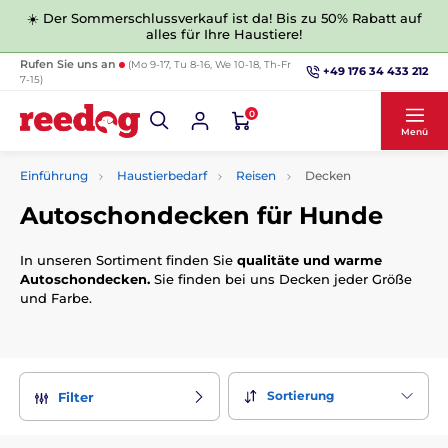
☀️ Der Sommerschlussverkauf ist da! Bis zu 50% Rabatt auf
alles für Ihre Haustiere!
Rufen Sie uns an
(Mo 9-17, Tu 8-16, We 10-18, Th-Fr
+49 176 34 433 212
7-15)
0
Menü
Einführung
Haustierbedarf
Reisen
Decken
Autoschondecken für Hunde
In unseren Sortiment finden Sie
qualitäte und warme
Autoschondecken.
Sie finden bei uns Decken jeder Größe
und Farbe.
Sortierung
Filter