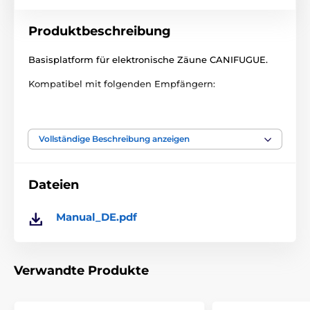
Produktbeschreibung
Basisplatform für elektronische Zäune CANIFUGUE.
Kompatibel mit folgenden Empfängern:
CANIFUGUE
PET AT SCHOOL
Vollständige Beschreibung anzeigen
CANIFUGUE MIX
CANIFUGUE PRO
Dateien
Technische Spezifikationen können ohne vorherige
Ankündigung geändert werden. Die Bilder dienen nur
Manual_DE.pdf
zur Illustration.
Das Produkt ist in Kategorien eingeteilt
Verwandte Produkte
Zubehör für Zäune
Grundlagen