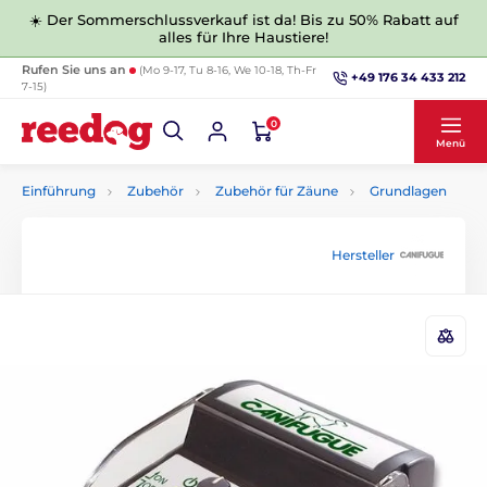
☀️ Der Sommerschlussverkauf ist da! Bis zu 50% Rabatt auf
alles für Ihre Haustiere!
Rufen Sie uns an
(Mo 9-17, Tu 8-16, We 10-18, Th-Fr
+49 176 34 433 212
7-15)
0
Menü
Einführung
Zubehör
Zubehör für Zäune
Grundlagen
Hersteller