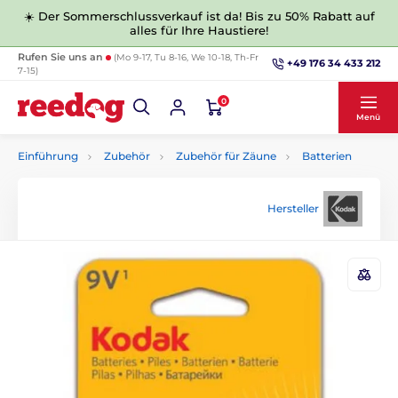
☀️ Der Sommerschlussverkauf ist da! Bis zu 50% Rabatt auf
alles für Ihre Haustiere!
Rufen Sie uns an
(Mo 9-17, Tu 8-16, We 10-18, Th-Fr
+49 176 34 433 212
7-15)
0
Menü
Einführung
Zubehör
Zubehör für Zäune
Batterien
Hersteller