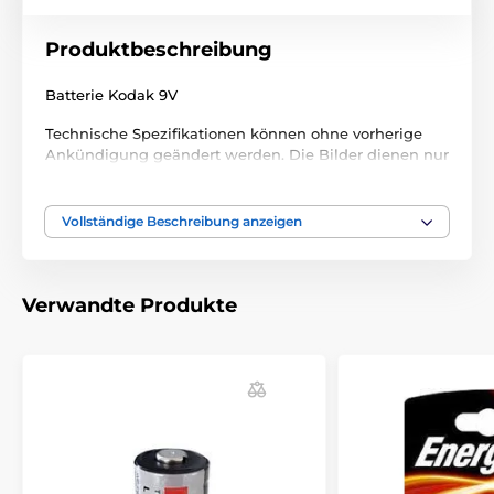
Produktbeschreibung
Batterie Kodak 9V
Technische Spezifikationen können ohne vorherige
Ankündigung geändert werden. Die Bilder dienen nur
zur Illustration.
Vollständige Beschreibung anzeigen
Das Produkt ist in Kategorien eingeteilt
Trainigshalsbänder Zubehör
Batterie
Verwandte Produkte
Batterien
GPS Halsbänder Zubehör
Batterie
Batterien