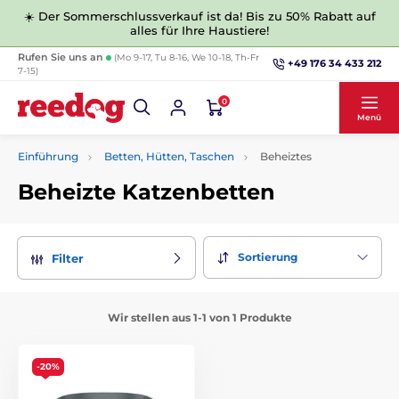
☀️ Der Sommerschlussverkauf ist da! Bis zu 50% Rabatt auf
alles für Ihre Haustiere!
Rufen Sie uns an
(Mo 9-17, Tu 8-16, We 10-18, Th-Fr
+49 176 34 433 212
7-15)
0
Menü
Einführung
Betten, Hütten, Taschen
Beheiztes
Beheizte Katzenbetten
Sortierung
Filter
Wir stellen aus 1-1 von 1 Produkte
-20%