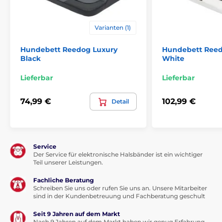
orthopädische Matratze
Öko-Leder
Varianten (1)
einfache Wartung
Hundebett Reedog Luxury
Hundebett Reed
Black
White
Inhalt der Packung
Lieferbar
Lieferbar
Hundebett Reedog
74,99 €
102,99 €
Technische Spezifikationen können ohne vorherige
Detail
Ankündigung geändert werden. Die Bilder dienen nur
zur Illustration.
Service
Das Produkt ist in Kategorien eingeteilt
Der Service für elektronische Halsbänder ist ein wichtiger
Teil unserer Leistungen.
Betten, Hütten, Taschen
Betten
Fachliche Beratung
Schreiben Sie uns oder rufen Sie uns an. Unsere Mitarbeiter
Ortopedische
Für kleine Hunde
sind in der Kundenbetreuung und Fachberatung geschult
Für mittelgroße Hunde
Für große Hunde
Seit 9 Jahren auf dem Markt
Nach 9 Jahren auf dem Markt haben wir genug Erfahrung,