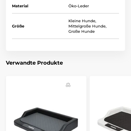
Material
Öko-Leder
Kleine Hunde
,
Größe
Mittelgroße Hunde
,
Große Hunde
Das Hundebett Reedog ist für kleine, mittlere und
große Hunderassen geeignet. Wählen Sie die Größe
anhand der folgenden Tabelle aus. (* Unsere Reedog
Hunde sind von Hand genäht, daher kann die Größe
Verwandte Produkte
leicht variieren, aber höchstens 2-4cm.)
Vorteile
hochwertiges und langlebiges Material
für jeden Hund geeignet
Luxus-Design