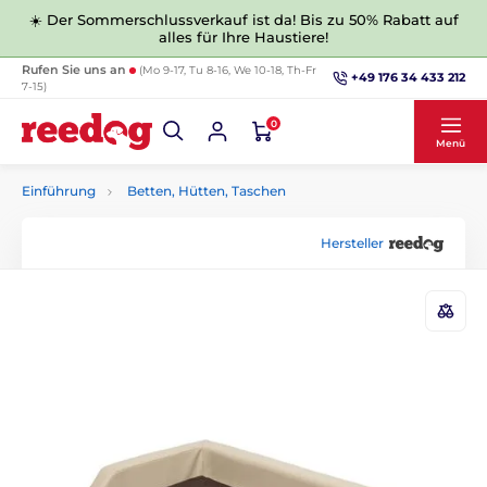
☀️ Der Sommerschlussverkauf ist da! Bis zu 50% Rabatt auf
alles für Ihre Haustiere!
Rufen Sie uns an
(Mo 9-17, Tu 8-16, We 10-18, Th-Fr
+49 176 34 433 212
7-15)
0
Menü
Einführung
Betten, Hütten, Taschen
Hersteller