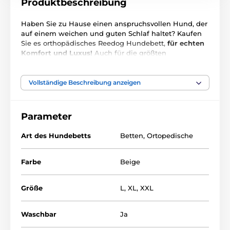
Produktbeschreibung
Haben Sie zu Hause einen anspruchsvollen Hund, der
auf einem weichen und guten Schlaf haltet? Kaufen
Sie es orthopädisches Reedog Hundebett,
für echten
Komfort und Luxus!
Auch für die größten
Hunderassen geeignet! Ein Vorteil ist ein
abnehmbarer
Bezug
, den Sie auch in der
Waschmaschine waschen können. Dieses
Vollständige Beschreibung anzeigen
orthopädische Hundebett von Reedog besteht aus
Eko-Leder und ist daher leicht zu pflegen.
Darüber
hinaus können Sie den Bezug mit einem
Parameter
Reißverschluss leicht entfernen.
Die
Gedächtnis-
Schaummatratze
ist auch ein Vorteil und garantiert
Art des Hundebetts
Betten
,
Ortopedische
Ihrem Hund einen ungestörten Schlaf.
Verwendetes Material:
Farbe
Beige
Oberseite des Hundebettes - Eko Leder
Größe
L
,
XL
,
XXL
Unterseite des Hundebettes - Polypropylen. Stoff
Innenseite des Hundebettes - Schaumstoffmatratze +
Waschbar
Ja
Gedächtnis-Schaum