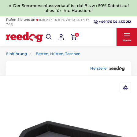
☀️ Der Sommerschlussverkauf ist da! Bis zu 50% Rabatt auf
alles für Ihre Haustiere!
Rufen Sie uns an
(Mo 9-17, Tu 8-16, We 10-18, Th-Fr
+49 176 34 433 212
7-15)
0
Menü
Einführung
Betten, Hütten, Taschen
Hersteller