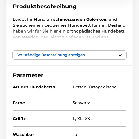
Produktbeschreibung
Leidet Ihr Hund an
schmerzenden
Gelenken
, und
Sie suchen ein bequemes Hundebett für ihn. Deshalb
haben wir für Sie hier ein
orthopädisches Hundebett
von Reedog
, das leicht zu pflegen ist und aus
strapazierfähigem
Cord-Material besteht.
Der große
Vorteil ist, dass dieses Hundebett waschbar ist.
Vollständige Beschreibung anzeigen
Das Matratzenbett hat Gedächtnis-Schaum, so dass
Ihr Hund wie auf einer Wolke schläft.
Parameter
Art des Hundebetts
Betten
,
Ortopedische
Verwendetes Material:
Oberseite des Hundebettes - Cord
Farbe
Schwarz
Unterseite des Hundebettes - Polypropylen. Stoff
Größe
L
,
XL
,
XXL
Innenseite des Hundebettes - Schaumstoffmatratze +
Gedächtnis-Schaum
Waschbar
Ja