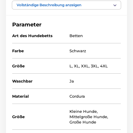
Vollständige Beschreibung anzeigen
Parameter
Art des Hundebetts
Betten
Farbe
Schwarz
Größe
L
,
XL
,
XXL
,
3XL
,
4XL
Waschbar
Ja
Die Matratze des Hundenestchen Reedog
ist
ausreichend hoch und weich für einen gemütlichen
Material
Cordura
Schlaf. Sie lässt sich herausnehmen. Sie können Sie
auch als Liegematte verwenden. Der innere Teil des
Kleine Hunde
,
Hundenestchen wird aus einem hochwertigen
Größe
Mittelgroße Hunde
,
Materila Conrdura hergestellt.Die Seiten sind aus Eko-
Große Hunde
Leder. Der Bezug ist abnehmbar und wird Ihnen das
Reinigen erleichtern.