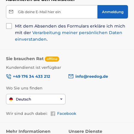
Betten, Hütten, Taschen
Betten
Gib deine E-Mail hier ein
Anmeldung
Für kleine Hunde
Mit dem Absenden des Formulars erkläre ich mich
Für mittelgroße Hunde
Für große Hunde
mit der
Verarbeitung meiner persönlichen Daten
einverstanden
.
Sie brauchen Rat
offline
Kundendienst ist verfügbar
+49 176 34 433 212
info@reedog.de
Wo Sie uns finden
Deutsch
Wir sind auch dabei:
Facebook
Mehr Informationen
Unsere Dienste