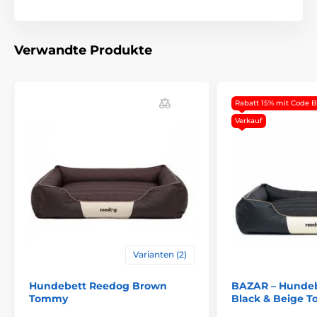
Das Hundenestchen REEDOG Tommy
ist für jeden
Hund geeignet. Die passende Grösse finden Sie in
folgender Tabelle. (*Unsere HundenestcheReedog
Verwandte Produkte
werden von der Hand genäht. Es kann passieren, dass
sich die Grösse leicht um 2-4 cm unterscheidet. ).
Waschprogramm 30°.
Rabatt 15% mit Code 
Verkauf
Varianten (2)
Hundebett Reedog Brown
BAZAR – Hunde
Tommy
Black & Beige 