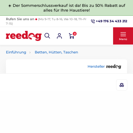
☀️ Der Sommerschlussverkauf ist da! Bis zu 50% Rabatt auf
alles für Ihre Haustiere!
Rufen Sie uns an
(Mo 9-17, Tu 8-16, We 10-18, Th-Fr
+49 176 34 433 212
7-15)
0
Menü
Einführung
Betten, Hütten, Taschen
Hersteller