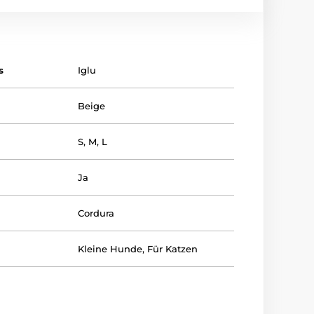
s
Iglu
Beige
S
,
M
,
L
Ja
Cordura
Kleine Hunde
,
Für Katzen