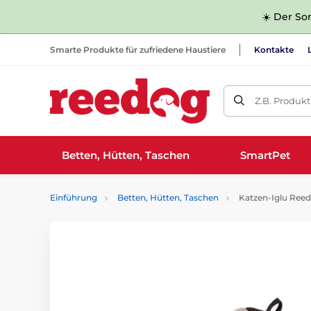
☀️ Der Som
Smarte Produkte für zufriedene Haustiere
Kontakte
Z.B. Produk
Betten, Hütten, Taschen
SmartPet
Einführung
Betten, Hütten, Taschen
Katzen-Iglu Reed