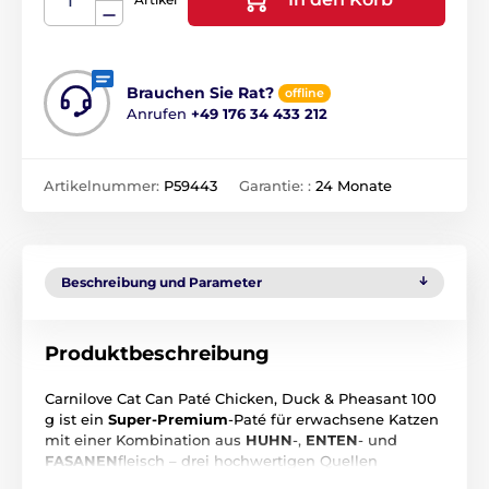
Brauchen Sie Rat?
offline
Anrufen
+49 176 34 433 212
Artikelnummer:
P59443
Garantie: :
24 Monate
Beschreibung und Parameter
Produktbeschreibung
Carnilove Cat Can Paté Chicken, Duck & Pheasant 100
g ist ein
Super-Premium
-Paté für erwachsene Katzen
mit einer Kombination aus
HUHN
-,
ENTEN
- und
FASANEN
fleisch – drei hochwertigen Quellen
tierischer Proteine, die leicht verdaulich und von Natur