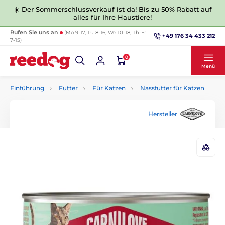
☀️ Der Sommerschlussverkauf ist da! Bis zu 50% Rabatt auf
alles für Ihre Haustiere!
Rufen Sie uns an
(Mo 9-17, Tu 8-16, We 10-18, Th-Fr
+49 176 34 433 212
7-15)
0
Menü
Einführung
Futter
Für Katzen
Nassfutter für Katzen
Hersteller