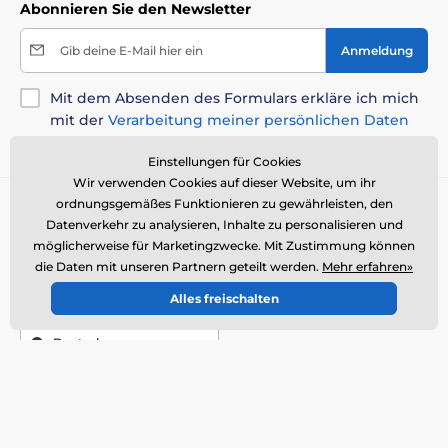
Abonnieren Sie den Newsletter
Gib deine E-Mail hier ein
Anmeldung
Mit dem Absenden des Formulars erkläre ich mich
mit der
Verarbeitung meiner persönlichen Daten
einverstanden
.
Einstellungen für Cookies
Wir verwenden Cookies auf dieser Website, um ihr
ordnungsgemäßes Funktionieren zu gewährleisten, den
Sie brauchen Rat
offline
Datenverkehr zu analysieren, Inhalte zu personalisieren und
Kundendienst ist verfügbar
möglicherweise für Marketingzwecke. Mit Zustimmung können
+49 176 34 433 212
info@reedog.de
die Daten mit unseren Partnern geteilt werden.
Mehr erfahren»
Analytische Bestandteile:
Alles freischalten
Wo Sie uns finden
Rohprotein 10,6 %, Rohfett 6,6 %, Rohasche 2,4 %,
Rohfaser 0,4 %, Feuchtigkeit 79,0 %, Calcium 0,25 %,
Deutsch
Phosphor 0,2 %, Natrium 0,2 %.
Wir sind auch dabei:
Facebook
Zusatzstoffe (pro 1 kg):