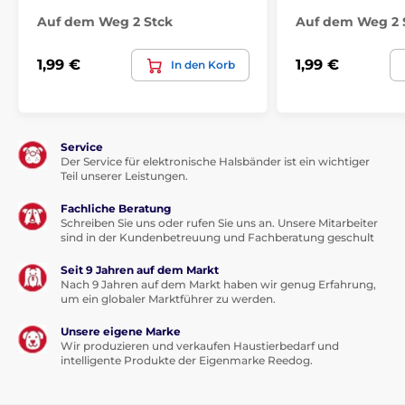
Auf dem Weg 2 Stck
Auf dem Weg 2 
1,99 €
1,99 €
In den Korb
Service
Der Service für elektronische Halsbänder ist ein wichtiger
Teil unserer Leistungen.
Fachliche Beratung
Zusammensetzung:
Schreiben Sie uns oder rufen Sie uns an. Unsere Mitarbeiter
sind in der Kundenbetreuung und Fachberatung geschult
47 % Huhn, 10 % Ente, 10 % Fasan, 2 % Erbsenmehl, 1 %
Seit 9 Jahren auf dem Markt
Cranberries, 1 % Lignocellulose, 0,3 % Calciumcarbonat.
Nach 9 Jahren auf dem Markt haben wir genug Erfahrung,
um ein globaler Marktführer zu werden.
Unsere eigene Marke
Wir produzieren und verkaufen Haustierbedarf und
intelligente Produkte der Eigenmarke Reedog.