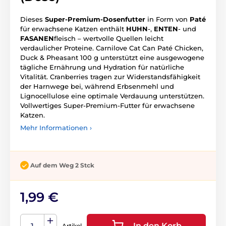
Dieses
Super-Premium-Dosenfutter
in Form von
Paté
für erwachsene Katzen enthält
HUHN
-,
ENTEN
- und
FASANEN
fleisch – wertvolle Quellen leicht
verdaulicher Proteine. Carnilove Cat Can Paté Chicken,
Duck & Pheasant 100 g unterstützt eine ausgewogene
tägliche Ernährung und Hydration für natürliche
Vitalität. Cranberries tragen zur Widerstandsfähigkeit
der Harnwege bei, während Erbsenmehl und
Lignocellulose eine optimale Verdauung unterstützen.
Vollwertiges Super-Premium-Futter für erwachsene
Katzen.
Mehr Informationen ›
Auf dem Weg 2 Stck
1,99 €
In den Korb
Artikel