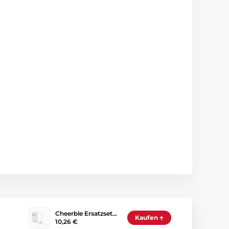
Cheerble Ersatzset…
Kaufen
10,26 €