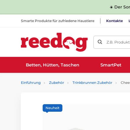
☀️ Der Som
Smarte Produkte für zufriedene Haustiere
Kontakte
Z.B. Produk
Betten, Hütten, Taschen
SmartPet
Einführung
Zubehör
Trinkbrunnen Zubehör
Cheer
Neuheit