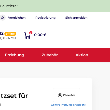
 Haustiere!
Vergleichen
Registrierung
Sich anmelden
12
0
offline
0,00 €
8, Th-Fr 7-15
Erziehung
Zubehör
Aktion
tzset für
n
Weitere Produkte anzeigen ›