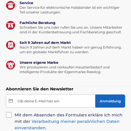
Service
Dreifache Filterung:
Eine Kombination aus
Der Service für elektronische Halsbänder ist ein wichtiger
Baumwolle, Aktivkohle und Harz für maximale
Teil unserer Leistungen.
Reinheit.
Fachliche Beratung
Sauberes Wasser ohne Verunreinigungen:
Fängt
Schreiben Sie uns oder rufen Sie uns an. Unsere Mitarbeiter
sind in der Kundenbetreuung und Fachberatung geschult
Haare, Staub und kleine Rückstände wirksam auf.
Entfernung chemischer Substanzen:
Seit 9 Jahren auf dem Markt
Beseitigt
Nach 9 Jahren auf dem Markt haben wir genug Erfahrung,
Gerüche und bindet Schwermetallionen.
um ein globaler Marktführer zu werden.
Gesundheitsförderung:
Sorgt für eine ausreichende
Unsere eigene Marke
Flüssigkeitszufuhr und beugt gesundheitlichen
Wir produzieren und verkaufen Haustierbedarf und
Problemen vor.
intelligente Produkte der Eigenmarke Reedog.
Einfache Wartung:
Einfacher und schneller
Filterwechsel alle 3–4 Wochen.
Abonnieren Sie den Newsletter
Nachteile
Gib deine E-Mail hier ein
Anmeldung
Keine
Mit dem Absenden des Formulars erkläre ich mich
Lieferumfang
mit der
Verarbeitung meiner persönlichen Daten
einverstanden
.
4 Stück Filter für die Cheerble-Springbrunnen Elfin