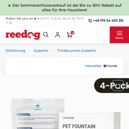
☀️ Der Sommerschlussverkauf ist da! Bis zu 50% Rabatt auf
alles für Ihre Haustiere!
Rufen Sie uns an
(Mo 9-17, Tu 8-16, We 10-18, Th-Fr
+49 176 34 433 212
7-15)
0
Menü
Einführung
Zubehör
Trinkbrunnen Zubehör
Hersteller