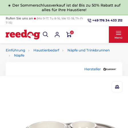
☀️ Der Sommerschlussverkauf ist da! Bis zu 50% Rabatt auf
alles für Ihre Haustiere!
Rufen Sie uns an
(Mo 9-17, Tu 8-16, We 10-18, Th-Fr
+49 176 34 433 212
7-15)
0
Menü
Einführung
Haustierbedarf
Näpfe und Trinkbrunnen
Näpfe
Hersteller