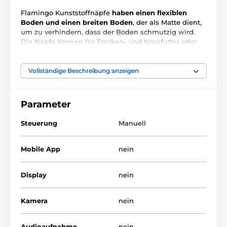
Flamingo Kunststoffnäpfe
haben einen flexiblen
Boden und einen breiten Boden
, der als Matte dient,
um zu verhindern, dass der Boden schmutzig wird.
Die Näpfe können für Trocken- und Nassfutter oder
Wasser für Haustiere aller Größen verwendet werden.
Abnehmbare Schalen
sind pflegeleicht, sauber und
spülmaschinenfest. Schüsselgröße: ∅ 9,5 cm + 13,5 cm.
Vollständige Beschreibung anzeigen
Größe der Näpfe:
∅ 9,5cm + 13,5cm
Parameter
Technische Spezifikationen können ohne vorherige
Ankündigung geändert werden. Die Bilder dienen nur
Steuerung
Manuell
zur Illustration.
Mobile App
nein
Das Produkt ist in Kategorien eingeteilt
Display
nein
Näpfe
Katze
% Haustierbedarf
% Näpfe, Brunnen, Futterautomaten
Kamera
nein
Audioaufnahme
nein