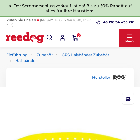
☀️ Der Sommerschlussverkauf ist da! Bis zu 50% Rabatt auf
alles für Ihre Haustiere!
Rufen Sie uns an
(Mo 9-17, Tu 8-16, We 10-18, Th-Fr
+49 176 34 433 212
7-15)
0
Menü
Einführung
Zubehör
GPS Halsbänder Zubehör
Halsbänder
Hersteller