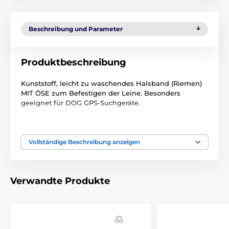
Beschreibung und Parameter
Produktbeschreibung
Kunststoff, leicht zu waschendes Halsband (Riemen)
MIT ÖSE zum Befestigen der Leine. Besonders
geeignet für DOG GPS-Suchgeräte.
Größe: 25 mm x 70 cm
Technische Spezifikationen können ohne vorherige
Vollständige Beschreibung anzeigen
Ankündigung geändert werden. Die Bilder dienen nur
zur Illustration.
Verwandte Produkte
Das Produkt ist in Kategorien eingeteilt
GPS Halsbänder Zubehör
Halsbänder