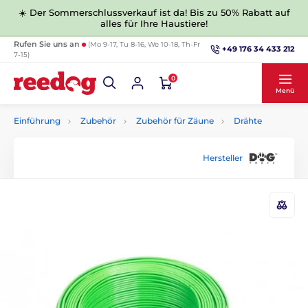
☀️ Der Sommerschlussverkauf ist da! Bis zu 50% Rabatt auf
alles für Ihre Haustiere!
Rufen Sie uns an
(Mo 9-17, Tu 8-16, We 10-18, Th-Fr
+49 176 34 433 212
7-15)
0
Menü
Einführung
Zubehör
Zubehör für Zäune
Drähte
Hersteller