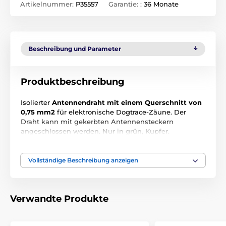
Artikelnummer:
P35557
Garantie: :
36 Monate
Beschreibung und Parameter
Produktbeschreibung
Isolierter
Antennendraht mit einem Querschnitt von
0,75 mm2
für elektronische Dogtrace-Zäune. Der
Draht kann mit gekerbten Antennensteckern
angeschlossen werden. Nur in grün, Kupfer.
Vollständige Beschreibung anzeigen
Modell des unsichtbaren Zauns
Für die
Zaunmontage geeigneter Drahtquerschnitt
0,75 mm2 1
Verwandte Produkte
mm2 1,5 mm2 2,5 mm2
201 d-fence 101 bis 400 m