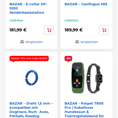
BAZAR - E-collar DF-
BAZAR – Canifugue MIX
1000
Senderbasisstation
Lieferbar
Lieferbar
181,99 €
189,99 €
Vergleichen
Vergleichen
Rabatt 15% mit Code BAS15
-9%
BAZAR – Draht 1,5 mm –
BAZAR - Patpet T800
kompatibel mit
Pro | Kabelloser
Dogtrace, Num´Axes,
Hundezaun &
PetSafe, Reedog
Trainingshalsband für