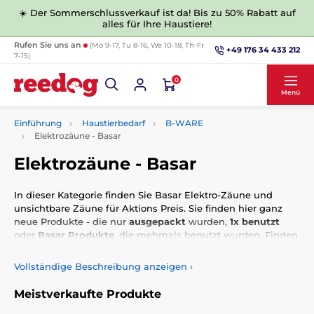
☀️ Der Sommerschlussverkauf ist da! Bis zu 50% Rabatt auf
alles für Ihre Haustiere!
Rufen Sie uns an
(Mo 9-17, Tu 8-16, We 10-18, Th-Fr
+49 176 34 433 212
7-15)
0
Menü
Einführung
Haustierbedarf
B-WARE
Elektrozäune - Basar
Elektrozäune - Basar
In dieser Kategorie finden Sie Basar Elektro-Zäune und
unsichtbare Zäune für Aktions Preis. Sie finden hier ganz
neue Produkte - die nur
ausgepackt
wurden,
1x benutzt
oder
Basar Produkte
, die mehmals benutzt wurden. Finden
Sie das idealle Zaun für Ihren Hund mit
bis zu 80% Rabatt
und einer
6-Monatlichen Garantie
.
Vollständige Beschreibung anzeigen
›
Meistverkaufte Produkte