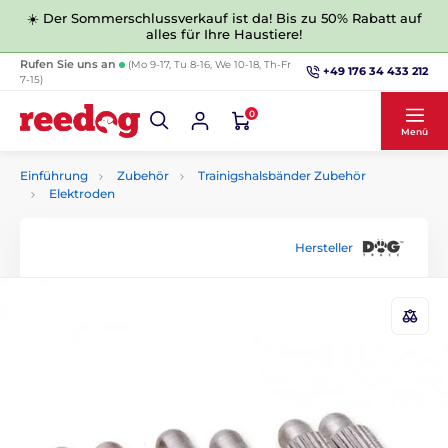
☀️ Der Sommerschlussverkauf ist da! Bis zu 50% Rabatt auf
alles für Ihre Haustiere!
Rufen Sie uns an
(Mo 9-17, Tu 8-16, We 10-18, Th-Fr
+49 176 34 433 212
7-15)
0
Menü
Einführung
Zubehör
Trainigshalsbänder Zubehör
Elektroden
Hersteller