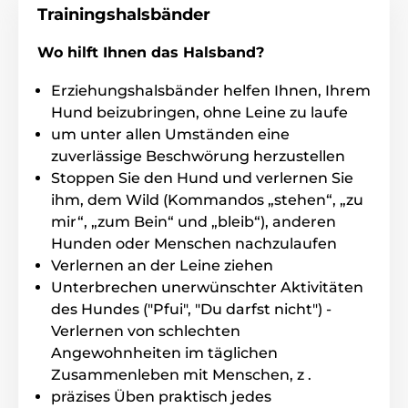
werden. Dies macht es zu einer idealen Wahl sowohl
Trainingshalsbänder
für den Basisgebrauch als auch für das Training von
Hunden in Wassernähe.
Wo hilft Ihnen das Halsband?
Erziehungshalsbänder helfen Ihnen, Ihrem
Anzahl der Hunde
Hund beizubringen, ohne Leine zu laufe
um unter allen Umständen eine
Mit einem Kauf von weiteren Empfängern
zuverlässige Beschwörung herzustellen
kann man bis zu 4 Hunden trainieren.
können Sie 1 bis 2
CANIBEEP RADIO PRO
Stoppen Sie den Hund und verlernen Sie
Halsbänder mit Tonaufnahme zur Ortung Ihres
ihm, dem Wild (Kommandos „stehen“, „zu
Hundes gleichzeitig oder 1 bis 4 Vogelwerfer
Canifly
mir“, „zum Bein“ und „bleib“), anderen
bedienen, oder deren Kombination. D.h. 1 Halsband
Hunden oder Menschen nachzulaufen
mit Tonaufnahme und bis 2 Vogelwerfer.
Verlernen an der Leine ziehen
Unterbrechen unerwünschter Aktivitäten
des Hundes ("Pfui", "Du darfst nicht") -
Verlernen von schlechten
Display
Angewohnheiten im täglichen
Num Axes Canicom 1500 PRO hat ein
Zusammenleben mit Menschen, z .
hochweriges beleuchtetes Display
. Sie
präzises Üben praktisch jedes
können tags und nachts trainieren.