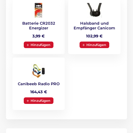
werden können. Sie können das Halsband leicht an
Ihren Hund anpassen. Sie können die Stärke des
Impulses jederzeit über die Taste am Sender erhöhen
oder verringern.
Batterie CR2032
Halsband und
Energizer
Empfänger Canicom
3,99 €
102,99 €
Batterie und Aufladen
Hinzufügen
Hinzufügen
Der Sender wird mit
2x AA LR06
Batterie
geledan. Der Stand wird auf dem LCD-
Display gezeigt. Der Empfänger wird mit
3V Batterie geladen.
Canibeeb Radio PRO
164,43 €
Wasserdichtigkeit
Hinzufügen
Das Num Axes Canicom 1500 ist mit
einem
wasserdichten Empfänger
nach
IPX7 ausgestattet
. Dem Sender machen
normaler Regen, Schnee oder Schlamm nichts aus,
aber er darf nicht für längere Zeit in Wasser getaucht