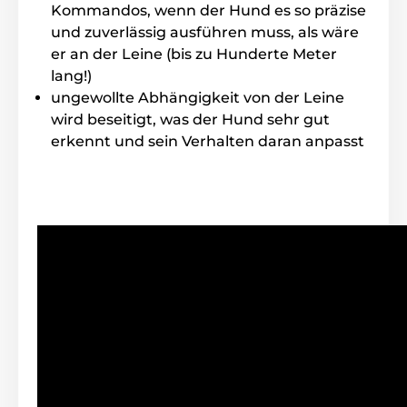
Kommandos, wenn der Hund es so präzise
Sämtliche Anzeiger- Art der Korrektion, Intensität der
und zuverlässig ausführen muss, als wäre
Impulse und Stand der Batterie.
er an der Leine (bis zu Hunderte Meter
lang!)
ungewollte Abhängigkeit von der Leine
wird beseitigt, was der Hund sehr gut
Halsbandlänge
erkennt und sein Verhalten daran anpasst
Num Axes Canicom 1500 PRO hat ein
sehr
starkes und hochwertiges Halsband aus
Kunststoff
. Es ist für den Welpen
problemlos zu tragen und liegt gut am Hals an. Die
Länge des Halsbandes
ist von 20 bis 65 cm
einstellbar
. Es ist möglich, ein längeres Halsband zu
liefern - es ist notwendig, in der Bestellung zu
schreiben.
Gewicht und Abmessungen
Das
Funkgerät
ist 6,2 cm breit, 13,2 cm