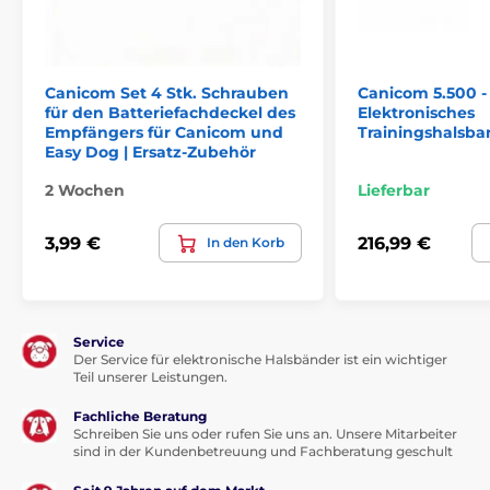
Das Produkt ist in Kategorien eingeteilt
Erziehungshalsbänder
0 bis 300 Meter
Canicom Set 4 Stk. Schrauben
Canicom 5.500 - 
für den Batteriefachdeckel des
Elektronisches
1001 bis 1500 Meter
Elektronisch
Empfängers für Canicom und
Trainingshalsba
Easy Dog | Ersatz-Zubehör
Ton
Wasserdicht
Kleine Hunde
2 Wochen
Lieferbar
Mittelgroße Hunde
Große Hunde
3,99 €
216,99 €
In den Korb
Für 2 Hunde
% Elektronische Halsbänder
Service
Der Service für elektronische Halsbänder ist ein wichtiger
Teil unserer Leistungen.
Fachliche Beratung
Schreiben Sie uns oder rufen Sie uns an. Unsere Mitarbeiter
sind in der Kundenbetreuung und Fachberatung geschult