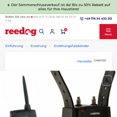
☀️ Der Sommerschlussverkauf ist da! Bis zu 50% Rabatt auf
alles für Ihre Haustiere!
Rufen Sie uns an
(Mo 9-17, Tu 8-16, We 10-18, Th-Fr
+49 176 34 433 212
7-15)
0
Menü
Einführung
Erziehung
Erziehungshalsbänder
Hersteller