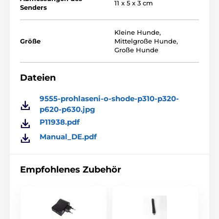
Hintergrundbeleuchtetes LCD-Display
11 x 5 x 3 cm
bietet einen
Senders
Überblick über den Batteriestatus und die
Impulsintensität
Kleine Hunde
,
Ergonomisch geformter Sender
und Empfänger
Größe
Mittelgroße Hunde
,
Große Hunde
Dateien
9555-prohlaseni-o-shode-p310-p320-
p620-p630.jpg
P11938.pdf
Manual_DE.pdf
Empfohlenes Zubehör