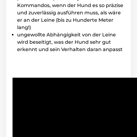
Durch das Display ist das Halsband auch für das
Kommandos, wenn der Hund es so präzise
Training am Abend geeignet.
und zuverlässig ausführen muss, als wäre
er an der Leine (bis zu Hunderte Meter
lang!)
Wasserdichtigkeit:
ungewollte Abhängigkeit von der Leine
Der Patpet 630 ist mit
einem vollständig
wird beseitigt, was der Hund sehr gut
wasserfesten Empfänger
der
erkennt und sein Verhalten daran anpasst
Schutzklasse IPX5 ausgestattet (leichter
Regen oder Schnee machen ihm nichts aus, er
darf
nur nicht untergetaucht werden
). Der Sender verfügt
nur über den einfachsten Wasserschutz IPX1.
Halsbandlänge:
Um den Komfort Ihres
Hundestrungsturners zu verbessern,
stellen Sie den Halsband im Bereich von
34-50 cm ein. Es ist so für die meisten kleinen und
mittleren Hunderassen geeignet.