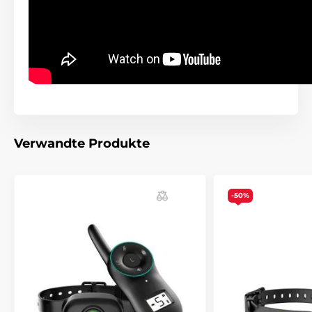
Gewicht und Abmeßungen:
Die Abmessungen des
Empfängers
sind:
Breite 7,5 cm; Höhe 3,5 cm; Tiefe 4 cm und
das Gewicht beträgt 54 Gramm. Die
Abmessungen des
Senders
sind: Höhe 11 cm; Breite 5
cm; Tiefe 3 cm und das Gewicht beträgt 74 Gramm.
Verwandte Produkte
Vorteile
Reichweite bis zu 600 Metern
-50%
hintergrundbeleuchtetes LCD-Display
Taste für jede Funktion
Ton, Vibration und Licht
Akkulaufzeit bis zu 8 Wochen
niedriger Kaufpreis