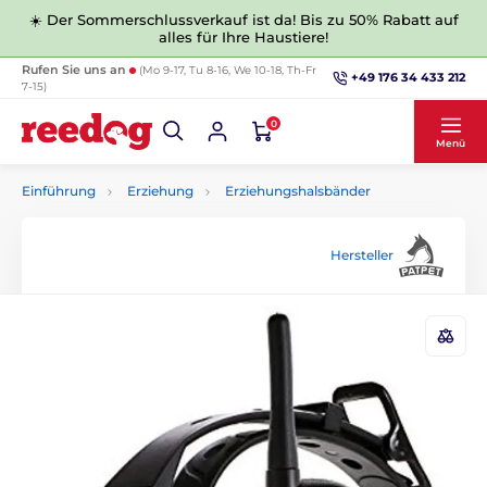
☀️ Der Sommerschlussverkauf ist da! Bis zu 50% Rabatt auf
alles für Ihre Haustiere!
Rufen Sie uns an
(Mo 9-17, Tu 8-16, We 10-18, Th-Fr
+49 176 34 433 212
7-15)
0
Menü
Einführung
Erziehung
Erziehungshalsbänder
Hersteller