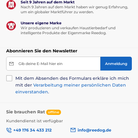
Seit 9 Jahren auf dem Markt
Nach 9 Jahren auf dem Markt haben wir genug Erfahrung,
Bitte beachten Sie: Das Bild dient nur zur
um ein globaler Marktführer zu werden.
Illustration.
Unsere eigene Marke
Technische Spezifikationen können ohne vorherige
Wir produzieren und verkaufen Haustierbedarf und
Ankündigung geändert werden. Die Bilder dienen nur
intelligente Produkte der Eigenmarke Reedog.
zur Illustration.
Abonnieren Sie den Newsletter
Das Produkt ist in Kategorien eingeteilt
Gib deine E-Mail hier ein
Anmeldung
Erziehungshalsbänder
0 bis 300 Meter
Mit dem Absenden des Formulars erkläre ich mich
301 bis 600 Meter
Vibration
Ton
mit der
Verarbeitung meiner persönlichen Daten
einverstanden
.
Wasserfest
Kleine Hunde
Mittelgroße Hunde
Große Hunde
Sie brauchen Rat
offline
Für 2 Hunde
Kundendienst ist verfügbar
% Elektronische Halsbänder
+49 176 34 433 212
info@reedog.de