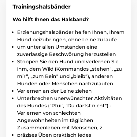
Das Paptpet 630 hat eine lange
Trainingshalsbänder
Akkulaufzeit und lässt sich schnell
aufladen. Der Akku ist nach einer 2-
Wo hilft Ihnen das Halsband?
stündigen Ladung voll verfügbar und hält
unglaubliche 8 Wochen.
Erziehungshalsbänder helfen Ihnen, Ihrem
Hund beizubringen, ohne Leine zu laufe
um unter allen Umständen eine
Anzahl der Hunde:
zuverlässige Beschwörung herzustellen
Mit dem elektronischen
Stoppen Sie den Hund und verlernen Sie
Trainingshalsband Patpet 630 können Sie
ihm, dem Wild (Kommandos „stehen“, „zu
bequem bis zu zwei Hunde gleichzeitig
mir“, „zum Bein“ und „bleib“), anderen
trainieren. Kaufen Sie einfach einen zusätzlichen
Empfänger. Schalten Sie dann einfach am Sender
Hunden oder Menschen nachzulaufen
zwischen den Hunden um.
Verlernen an der Leine ziehen
Unterbrechen unerwünschter Aktivitäten
des Hundes ("Pfui", "Du darfst nicht") -
Display:
Verlernen von schlechten
Angewohnheiten im täglichen
Patpack 630 Trainingshalsbandtreiber
verfügt über ein hochwertiges,
Zusammenleben mit Menschen, z .
hintergrundbeleuchtetes LCD-Display.
präzises Üben praktisch jedes