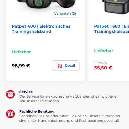
Nachteile
Varianten (2)
nicht wasserdicht
Patpet 400 | Elektronisches
Patpet T680 | El
Trainingshalsband
Trainingshalsba
Inhalt der Packung
Lieferbar
Lieferbar
Empfänger
110,99 €
Sender
98,99 €
Detail
55,50 €
Ladegerät
Halsband
Lanyard
Service
Der Service für elektronische Halsbänder ist ein wichtiger
Handbuch
Teil unserer Leistungen.
Fachliche Beratung
Schreiben Sie uns oder rufen Sie uns an. Unsere Mitarbeiter
sind in der Kundenbetreuung und Fachberatung geschult