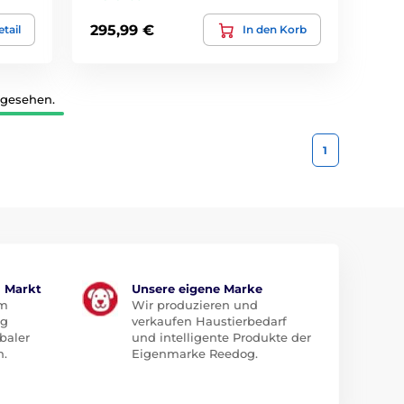
295,99 €
tail
In den Korb
 gesehen.
1
m Markt
Unsere eigene Marke
em
Wir produzieren und
ug
verkaufen Haustierbedarf
baler
und intelligente Produkte der
n.
Eigenmarke Reedog.