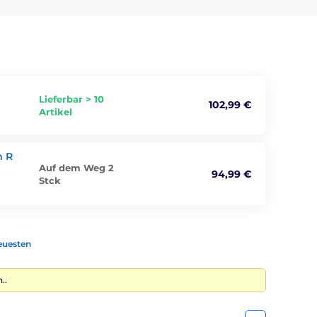
Lieferbar > 10
102,99 €
Artikel
m R
Auf dem Weg 2
94,99 €
Stck
euesten
..