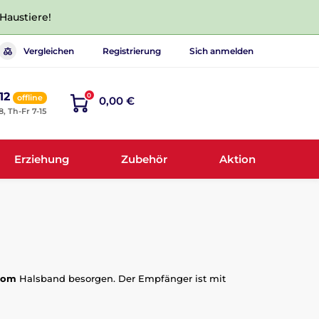
 Haustiere!
Vergleichen
Registrierung
Sich anmelden
12
0
offline
0,00 €
8, Th-Fr 7-15
Erziehung
Zubehör
Aktion
com
Halsband besorgen. Der Empfänger ist mit