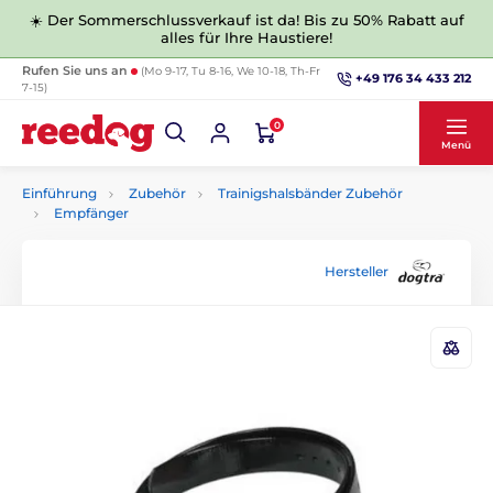
☀️ Der Sommerschlussverkauf ist da! Bis zu 50% Rabatt auf
alles für Ihre Haustiere!
Rufen Sie uns an
(Mo 9-17, Tu 8-16, We 10-18, Th-Fr
+49 176 34 433 212
7-15)
0
Menü
Einführung
Zubehör
Trainigshalsbänder Zubehör
Empfänger
Hersteller