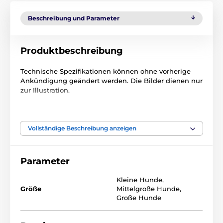
Beschreibung und Parameter
Produktbeschreibung
Technische Spezifikationen können ohne vorherige
Ankündigung geändert werden. Die Bilder dienen nur
zur Illustration.
Das Produkt ist in Kategorien eingeteilt
Vollständige Beschreibung anzeigen
Trainigshalsbänder Zubehör
Empfänger
Parameter
Dogtra
Kleine Hunde
,
Größe
Mittelgroße Hunde
,
Große Hunde