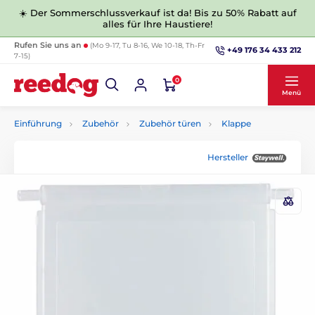
☀️ Der Sommerschlussverkauf ist da! Bis zu 50% Rabatt auf
alles für Ihre Haustiere!
Rufen Sie uns an
(Mo 9-17, Tu 8-16, We 10-18, Th-Fr
+49 176 34 433 212
7-15)
0
Menü
Einführung
Zubehör
Zubehör türen
Klappe
Hersteller