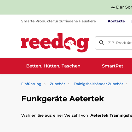
☀️ Der Som
Smarte Produkte für zufriedene Haustiere
Kontakte
Z.B. Produk
Betten, Hütten, Taschen
SmartPet
Einführung
Zubehör
Trainigshalsbänder Zubehör
Funkgeräte Aetertek
Wählen Sie aus einer Vielzahl von
Aetertek Trainingsh