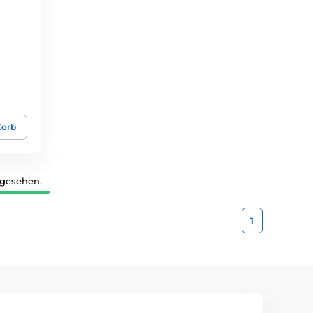
Korb
 gesehen.
1