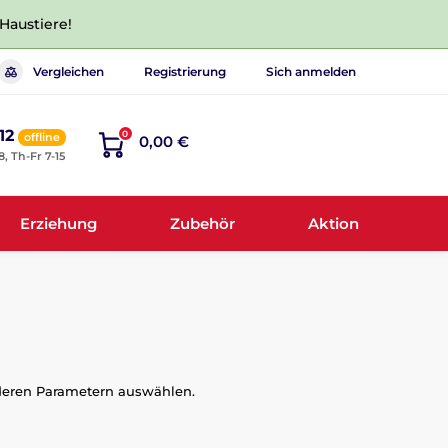
 Haustiere!
Vergleichen
Registrierung
Sich anmelden
12
0
offline
0,00 €
8, Th-Fr 7-15
Erziehung
Zubehör
Aktion
nderen Parametern auswählen.