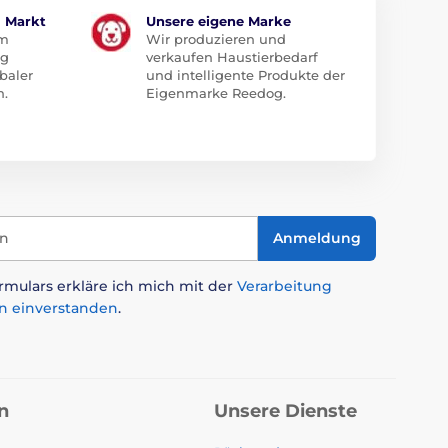
m Markt
Unsere eigene Marke
em
Wir produzieren und
ug
verkaufen Haustierbedarf
baler
und intelligente Produkte der
n.
Eigenmarke Reedog.
in
Anmeldung
mulars erkläre ich mich mit der
Verarbeitung
n einverstanden
.
n
Unsere Dienste