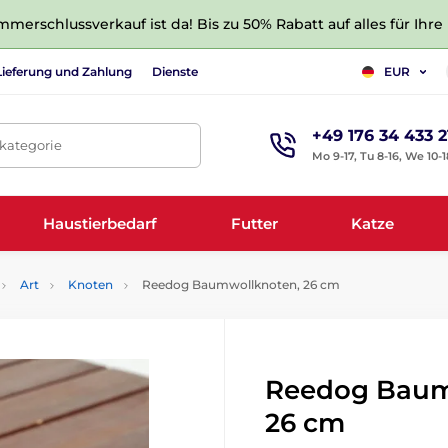
merschlussverkauf ist da! Bis zu 50% Rabatt auf alles für Ihre
Lieferung und Zahlung
Dienste
EUR
+49 176 34 433 2
tkategorie
Mo 9-17, Tu 8-16, We 10-1
Haustierbedarf
Futter
Katze
Art
Knoten
Reedog Baumwollknoten, 26 cm
Reedog Baum
26 cm