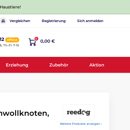
 Haustiere!
Vergleichen
Registrierung
Sich anmelden
12
0
offline
0,00 €
8, Th-Fr 7-15
Erziehung
Zubehör
Aktion
wollknoten,
Weitere Produkte anzeigen ›