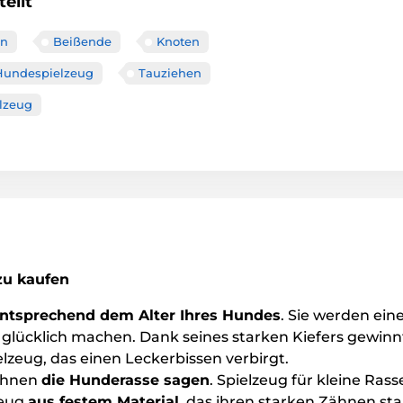
eilt
en
Beißende
Knoten
Hundespielzeug
Tauziehen
lzeug
zu kaufen
ntsprechend dem Alter Ihres Hundes
. Sie werden ei
 glücklich machen. Dank seines starken Kiefers gewin
lzeug, das einen Leckerbissen verbirgt.
 Ihnen
die Hunderasse sagen
. Spielzeug für kleine Rass
zeug
aus festem Material
, das ihren starken Zähnen sta