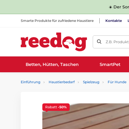
☀️ Der Som
Smarte Produkte für zufriedene Haustiere
Kontakte
Z.B. Produk
Betten, Hütten, Taschen
SmartPet
Einführung
Haustierbedarf
Spielzeug
Für Hunde
Rabatt
-50%