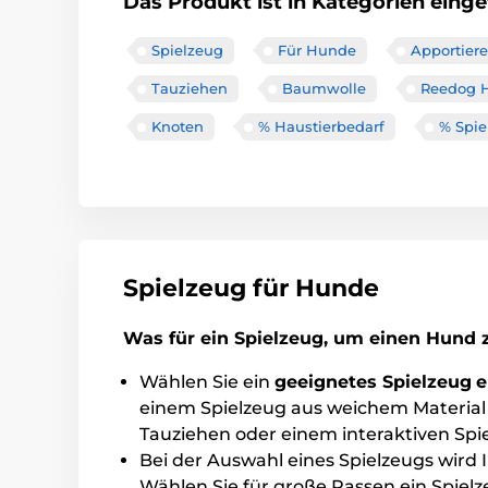
Das Produkt ist in Kategorien einget
Spielzeug
Für Hunde
Apportier
Tauziehen
Baumwolle
Reedog 
Knoten
% Haustierbedarf
% Spie
Spielzeug für Hunde
Was für ein Spielzeug, um einen Hund 
Wählen Sie ein
geeignetes Spielzeug
e
einem Spielzeug aus weichem Material
Tauziehen oder einem interaktiven Spie
Bei der Auswahl eines Spielzeugs wird
Wählen Sie für große Rassen ein Spiel