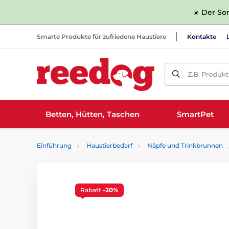
☀️ Der Som
Smarte Produkte für zufriedene Haustiere
Kontakte
Z.B. Produk
Betten, Hütten, Taschen
SmartPet
Einführung
Haustierbedarf
Näpfe und Trinkbrunnen
Rabatt
-20%