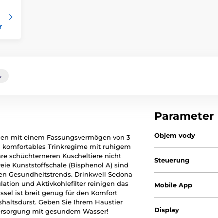
r
Parameter
Objem vody
nnen mit einem Fassungsvermögen von 3
nd komfortables Trinkregime mit ruhigem
hre schüchterneren Kuscheltiere nicht
Steuerung
reie Kunststoffschale (Bisphenol A) sind
len Gesundheitstrends. Drinkwell Sedona
lation und Aktivkohlefilter reinigen das
Mobile App
sel ist breit genug für den Komfort
haltsdurst. Geben Sie Ihrem Haustier
Display
Versorgung mit gesundem Wasser!