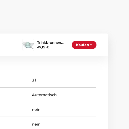
Trinkbrunnen…
Kaufen
47,19 €
3 l
Automatisch
nein
nein