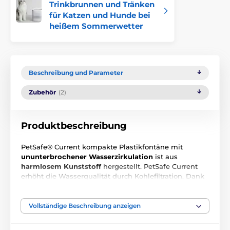
Trinkbrunnen und Tränken
für Katzen und Hunde bei
heißem Sommerwetter
Beschreibung und Parameter
Zubehör
(2)
Produktbeschreibung
PetSafe® Current kompakte Plastikfontäne mit
ununterbrochener Wasserzirkulation
ist aus
harmlosem Kunststoff
hergestellt. PetSafe Current
erhöht die Wasserqualität durch Kohlefiltration. Dank
zweier Griffe ist die Schale
einfach zu handhaben und
leicht zu reinigen
. Die beiliegende
Kappe schützt die
Tauchpumpe
vor neugierigen Haustieren, so können
Vollständige Beschreibung anzeigen
Sie Ihr Haustier ohne Aufsicht in der Nähe derFontäne
lassen. Gesundes Wasser von PetSafe