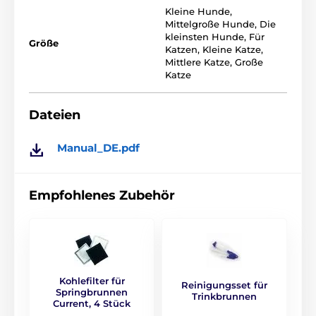
Kleine Hunde
,
Mittelgroße Hunde
,
Die
kleinsten Hunde
,
Für
Größe
Katzen
,
Kleine Katze
,
Mittlere Katze
,
Große
Natürliche Wasserfiltration
Katze
Der PetSafe® Current Wasserfontäne
verwendet
Dateien
natürliche Kohle,
um Wasser zu reinigen. Kohle setzt
Wasser effektiv von Bakterien und anderen
schädlichen Substanzen frei.
Es entfernt
Manual_DE.pdf
Schwermetalle, Wasser erweicht
und
entfernt Chlor
oder sogar Gerüche
. Darüber hinaus verbessert die
Wasserqualität die ununterbrochene
Empfohlenes Zubehör
Wasserzirkulation durch eine Tauchpumpe. Die
Wirkung von fließendem Wasser lockt Ihre haarigen
Bewohner an zu trinken.
Kohlefilter für
Reinigungsset für
Springbrunnen
Trinkbrunnen
Current, 4 Stück