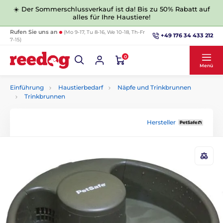
☀️ Der Sommerschlussverkauf ist da! Bis zu 50% Rabatt auf
alles für Ihre Haustiere!
Rufen Sie uns an
(Mo 9-17, Tu 8-16, We 10-18, Th-Fr
+49 176 34 433 212
7-15)
0
Menü
Einführung
Haustierbedarf
Näpfe und Trinkbrunnen
Trinkbrunnen
Hersteller