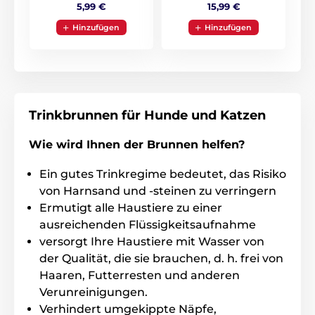
15,99 €
5,99 €
Hinzufügen
Hinzufügen
Trinkbrunnen für Hunde und Katzen
Wie wird Ihnen der Brunnen helfen?
In verschiedenen Größen für den Komfort
Ein gutes Trinkregime bedeutet, das Risiko
jedes Haustieres
von Harnsand und -steinen zu verringern
PetSafe® Current Fontäne ist einfach zu bedienen.
Die
Ermutigt alle Haustiere zu einer
Griffe an der Unterseite der Schüssel
sorgen für
ausreichenden Flüssigkeitsaufnahme
einen bequemen Transport der Fontäne.
Kann in der
versorgt Ihre Haustiere mit Wasser von
Spülmaschine gewaschen werden!
Um den
der Qualität, die sie brauchen, d. h. frei von
ordnungsgemäßen Betrieb zu gewährleisten, stecken
Sie den Brunnen mithilfe des mitgelieferten Adapters
Haaren, Futterresten und anderen
in das Netz.
Verunreinigungen.
Verhindert umgekippte Näpfe,
Technische Spezifikationen können ohne vorherige