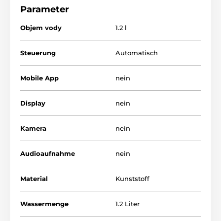
Curremt Fontäne kann Ihre Katze oder Ihren Hund in
Parameter
drei Größen schätzen. BPA-freier Kunststoff
(Bisphenol A) ist ein gesundheitsbewusstes Material,
Objem vody
1.2 l
das zum Verzehr geeignet ist.
Steuerung
Automatisch
Mobile App
nein
Display
nein
Kamera
nein
Audioaufnahme
nein
Material
Kunststoff
Wassermenge
1.2 Liter