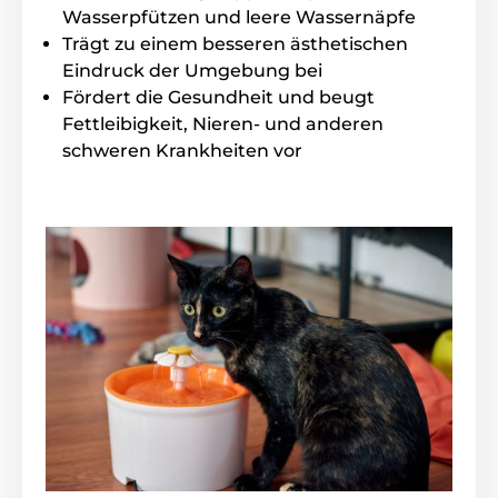
Ankündigung geändert werden. Die Bilder dienen nur
Wasserpfützen und leere Wassernäpfe
zur Illustration.
Trägt zu einem besseren ästhetischen
Eindruck der Umgebung bei
Fördert die Gesundheit und beugt
Das Produkt ist in Kategorien eingeteilt
Fettleibigkeit, Nieren- und anderen
schweren Krankheiten vor
Trinkbrunnen
Plastik
Katze
% Haustierbedarf
% Näpfe, Brunnen, Futterautomaten