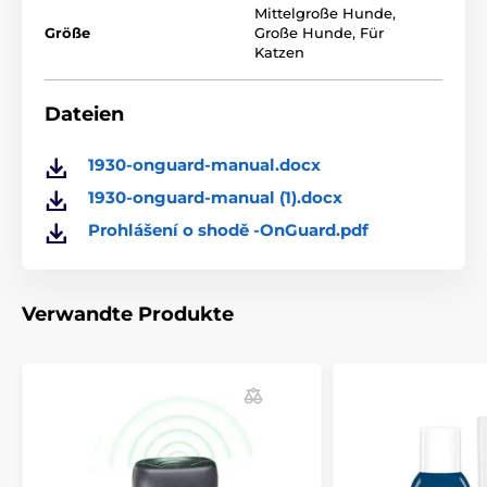
Lieferumfang enthalten
Mittelgroße Hunde
,
Größe
Große Hunde
,
Für
Gewicht:
110 Gramm ohne Batterien, 210 Gramm
Katzen
mit Batterien
Gummierte Oberfläche
Dateien
1930-onguard-manual.docx
1930-onguard-manual (1).docx
Prohlášení o shodě -OnGuard.pdf
Verwandte Produkte
Der ergonomische Griff und die angenehme
Gummioberfläche machen
ONGUARD
™ zu einem
einfachen Werkzeug zum Gehen, Laufen oder