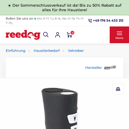
☀️ Der Sommerschlussverkauf ist da! Bis zu 50% Rabatt auf
alles für Ihre Haustiere!
Rufen Sie uns an
(Mo 9-17, Tu 8-16, We 10-18, Th-Fr
+49 176 34 433 212
7-15)
0
Menü
Einführung
Haustierbedarf
Vetreiber
Hersteller