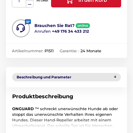
In den Korb
Artikel
Brauchen Sie Rat?
online
Anrufen
+49 176 34 433 212
Artikelnummer:
P1511
Garantie: :
24 Monate
Beschreibung und Parameter
Produktbeschreibung
ONGUARD
™ schreckt unerwünschte Hunde ab oder
stoppt das unerwünschte Verhalten Ihres eigenen
Hundes. Dieser Hand-Repeller arbeitet mit einem
Ultraschallsignal. Der schrille Ton ist für Menschen
nicht hörbar, aber für Hunde sehr irritierend. Jetzt