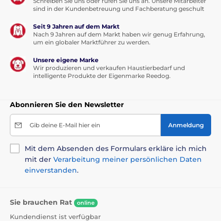
Schreiben Sie uns oder rufen Sie uns an. Unsere Mitarbeiter
Das
ONGUARD
™ -Gerät muss sich in Sichtlinie des
sind in der Kundenbetreuung und Fachberatung geschult
Hundes befinden, an dem es arbeiten soll.
Seit 9 Jahren auf dem Markt
Das Gerät wurde entwickelt, um Hunde von
Nach 9 Jahren auf dem Markt haben wir genug Erfahrung,
Angriffen abzuhalten. Wir können jedoch nicht
um ein globaler Marktführer zu werden.
garantieren, dass es selbst einen übermäßig
aggressiven Hund abschreckt.
Unsere eigene Marke
Wir produzieren und verkaufen Haustierbedarf und
NEIN.
ONGUARD
™ wurde entwickelt, um den
intelligente Produkte der Eigenmarke Reedog.
Hund davon abzuhalten, seine Trainingsfunktion
auszuführen, wird dem Hund jedoch keinen
körperlichen Schaden zufügen.
Abonnieren Sie den Newsletter
Wir empfehlen nicht, Welpen unter 6 Monaten zu
trainieren. Welpen in diesem Alter entwickeln noch
Gib deine E-Mail hier ein
Anmeldung
ihr Gehör.
Eine blaue LED auf der Oberseite des Geräts zeigt
Mit dem Absenden des Formulars erkläre ich mich
an, dass das Gerät aktiviert wurde und ein
mit der
Verarbeitung meiner persönlichen Daten
Ultraschallsignal gesendet wird.
einverstanden
.
Der Hund kann das vom Gerät ausgesandte
Ultraschallsignal bis zu einer Entfernung von 45
Metern - zu Trainingszwecken und 15 Metern zur
Sie brauchen Rat
online
Abwehr - hören.
Kundendienst ist verfügbar