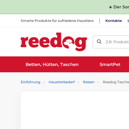
☀️ Der Som
Smarte Produkte für zufriedene Haustiere
Kontakte
Z.B. Produk
Betten, Hütten, Taschen
SmartPet
Einführung
Haustierbedarf
Reisen
Reedog Tasche