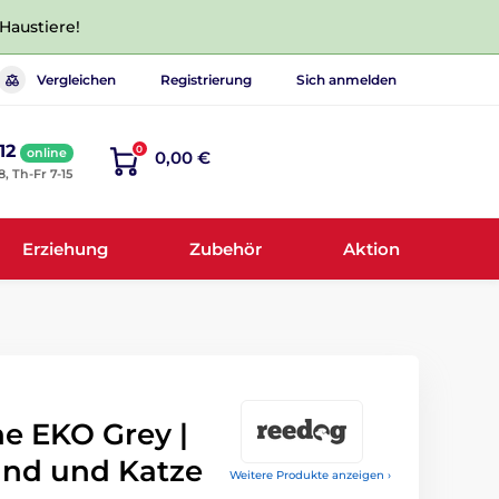
 Haustiere!
Vergleichen
Registrierung
Sich anmelden
12
0
online
0,00 €
8, Th-Fr 7-15
Erziehung
Zubehör
Aktion
e EKO Grey |
und und Katze
Weitere Produkte anzeigen ›