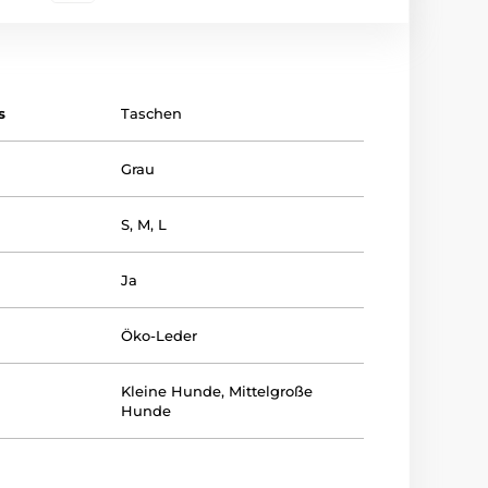
s
Taschen
Grau
S
,
M
,
L
Ja
Öko-Leder
Kleine Hunde
,
Mittelgroße
Hunde