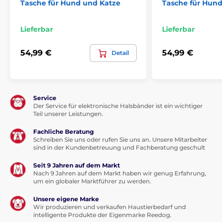
Tasche für Hund und Katze
Tasche für Hun
widersteht Krallen und Schmutz.
Maximaler Komfort:
Weiche Polsterung für den
Lieferbar
Lieferbar
Komfort Ihres Hundes.
Einfache Pflege:
Abwaschbare Oberfläche und
54,99 €
54,99 €
Detail
Möglichkeit zur Handwäsche.
Sicherer Ausblick:
Kopföffnung ermöglicht dem
Hund, die Umgebung zu beobachten.
Service
Stilvolles Design:
Modernes und auffälliges
Der Service für elektronische Halsbänder ist ein wichtiger
Teil unserer Leistungen.
Blumenmuster.
Fachliche Beratung
Nachteile
Schreiben Sie uns oder rufen Sie uns an. Unsere Mitarbeiter
sind in der Kundenbetreuung und Fachberatung geschult
Keine
Seit 9 Jahren auf dem Markt
Lieferumfang
Nach 9 Jahren auf dem Markt haben wir genug Erfahrung,
um ein globaler Marktführer zu werden.
Reedog Tasche Torby Grey Paw
Unsere eigene Marke
Technische Spezifikationen können ohne
Wir produzieren und verkaufen Haustierbedarf und
intelligente Produkte der Eigenmarke Reedog.
ausdrückliche Vorankündigung geändert werden.