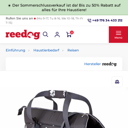
☀️ Der Sommerschlussverkauf ist da! Bis zu 50% Rabatt auf
alles für Ihre Haustiere!
Rufen Sie uns an
(Mo 9-17, Tu 8-16, We 10-18, Th-Fr
+49 176 34 433 212
7-15)
0
Menü
Einführung
Haustierbedarf
Reisen
Hersteller