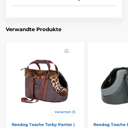
Bei der Wahl der richtigen Größe hilft Ihnen die
Verwandte Produkte
folgende Tabelle. (*Unsere Reedog Hundetaschen
sind handgenäht, daher kann die Größe leicht
abweichen, maximal jedoch um 2–4 cm.)
Varianten (1)
Vorteile
Reedog Tasche Torby Panter |
Reedog Tasche E
Robustes Material:
Strapazierfähiges Cordura