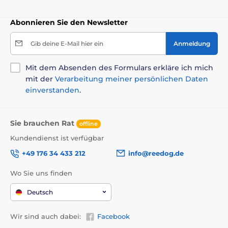
Bilder dienen nur zur Illustration.
Abonnieren Sie den Newsletter
Das Produkt ist in Kategorien eingeteilt
Gib deine E-Mail hier ein
Anmeldung
Für kleine Hunde
Mit dem Absenden des Formulars erkläre ich mich
Für mittelgroße Hunde
Reisen
mit der
Verarbeitung meiner persönlichen Daten
einverstanden
.
Taschen
Katze
Katzenbetten
Sie brauchen Rat
offline
Kundendienst ist verfügbar
+49 176 34 433 212
info@reedog.de
Wo Sie uns finden
Deutsch
Wir sind auch dabei:
Facebook