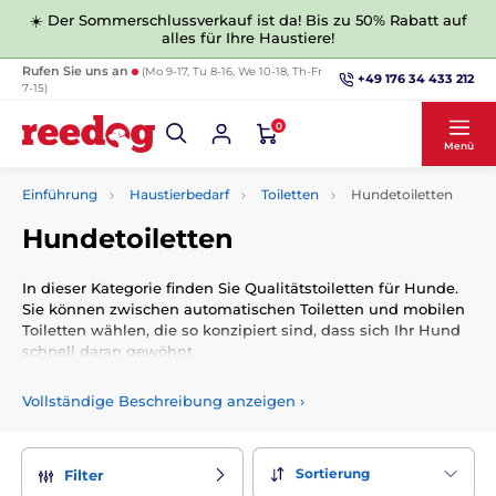
☀️ Der Sommerschlussverkauf ist da! Bis zu 50% Rabatt auf
alles für Ihre Haustiere!
Rufen Sie uns an
(Mo 9-17, Tu 8-16, We 10-18, Th-Fr
+49 176 34 433 212
7-15)
0
Menü
Einführung
Haustierbedarf
Toiletten
Hundetoiletten
Hundetoiletten
In dieser Kategorie finden Sie Qualitätstoiletten für Hunde.
Sie können zwischen automatischen Toiletten und mobilen
Toiletten wählen, die so konzipiert sind, dass sich Ihr Hund
schnell daran gewöhnt.
Vollständige Beschreibung anzeigen
›
Sortierung
Filter