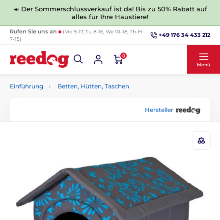
☀️ Der Sommerschlussverkauf ist da! Bis zu 50% Rabatt auf
alles für Ihre Haustiere!
Rufen Sie uns an
(Mo 9-17, Tu 8-16, We 10-18, Th-Fr
+49 176 34 433 212
7-15)
0
Menü
Einführung
Betten, Hütten, Taschen
Hersteller