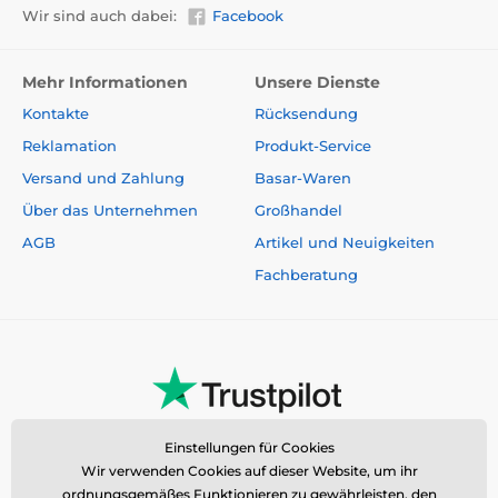
Wir sind auch dabei:
Facebook
L
(55 x 60 x 60 cm), mittlere Hunderasse,
Hundehöhe 40 - 50 cm, - Basset Hound, Cocker
Spaniel, Französische Bulldogge
Mehr Informationen
Unsere Dienste
XL
(60 x 70 x 63 cm), größere mittlere Rasse, Höhe
des Hundes 45 - 55 cm - Bearded Collie, Chow-
Kontakte
Rücksendung
Chow, Dunker, Harrier, Stabyhoun
Reklamation
Produkt-Service
2XL
(62 x 76 x 74 cm), große Rasse, Hundehöhe 55 -
Versand und Zahlung
Basar-Waren
60 cm - Airedale Terrier, Australian Shepherd,
Eurasier, Epagneul Francais
Über das Unternehmen
Großhandel
AGB
Artikel und Neuigkeiten
Fachberatung
Technische Spezifikationen können ohne vorherige
Ankündigung geändert werden. Die Bilder dienen nur
zur Illustration.
Das Produkt ist in Kategorien eingeteilt
Einstellungen für Cookies
Betten, Hütten, Taschen
Häuser
Wir verwenden Cookies auf dieser Website, um ihr
Für kleine Hunde
ordnungsgemäßes Funktionieren zu gewährleisten, den