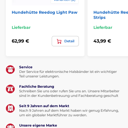
Hundehütte Reedog Light Paw
Hundehütte Ree
Geeignet für die Hunderasse:
Der weiche weiche
Strips
Schuppen wird die Hunde vom kleinsten bis zum
größten erfreuen!
Lieferbar
Lieferbar
Die wichtigsten Vorteile der Hundehütte:
Gemütliches Zuhause für alle Größen von Hunden,
62,99 €
43,99 €
Detail
schützt den Hund vor der Kälte, bietet einen
angenehm geschlossenen Raum und ermöglicht dem
Hund zu wachen, abnehmbare und waschbare
Reißverschlussabdeckung
Service
Der Service für elektronische Halsbänder ist ein wichtiger
Material:
strapazierfähiges Cord für Outdoor-
Teil unserer Leistungen.
Ausrüstung, schmutzabweisend, pflegeleicht (30 °
Handwaschprogramm), resistent gegen mechanische
Fachliche Beratung
Beschädigungen
Schreiben Sie uns oder rufen Sie uns an. Unsere Mitarbeiter
sind in der Kundenbetreuung und Fachberatung geschult
Die Natur des Hundes:
Wächter benötigt seinen
eigenen Raum und mag, wenn er die Umgebung
Seit 9 Jahren auf dem Markt
bewachen können
Nach 9 Jahren auf dem Markt haben wir genug Erfahrung,
um ein globaler Marktführer zu werden.
Unsere eigene Marke