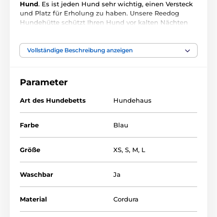
Hund
. Es ist jeden Hund sehr wichtig, einen Versteck
und Platz für Erholung zu haben. Unsere Reedog
Hundehütte schützt Ihren Hund vor kalten Nächten
und bietet ihm Komfort und einen Ort, an dem er sich
jederzeit entspannen kann.
Vollständige Beschreibung anzeigen
Ein hochwertiges und strapazierfähiges Material, dass
nicht leicht zu vernichten ist, werden sicher nicht nur
Sie, sondern auch Ihr Haustier mögen.
Parameter
Art des Hundebetts
Hundehaus
Farbe
Blau
Größe
XS
,
S
,
M
,
L
Waschbar
Ja
Material
Cordura