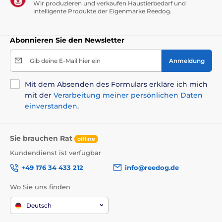
Wir produzieren und verkaufen Haustierbedarf und
intelligente Produkte der Eigenmarke Reedog.
Abonnieren Sie den Newsletter
Gib deine E-Mail hier ein
Anmeldung
Mit dem Absenden des Formulars erkläre ich mich
mit der
Verarbeitung meiner persönlichen Daten
einverstanden
.
Größe der Hundehütte:
Sie brauchen Rat
offline
XS
(32 x 38 x 38 cm), kleine Hunderassen:
Kundendienst ist verfügbar
Hundehöhe bis 30 cm - Yorkshire Terrier,
+49 176 34 433 212
info@reedog.de
Chihuahua, Zwerg Dachshund
S
(38 x 44 x 45 cm), kleine Rassen bis 35 cm hoch
Wo Sie uns finden
M
, kleinere mittlere Hunderasse: Hundehöhe 30 -
Deutsch
40 cm, - Bichon, Basset Hound, Terrier Brasileiro,
Schnauzer, Beagle