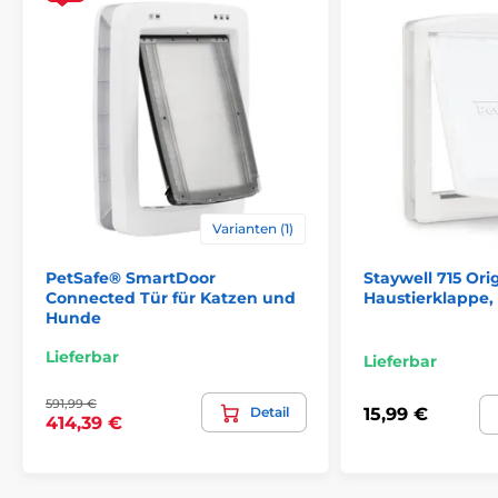
Die
Reedog EasyFlap Mini + Tunnel
verfügt über eine
manuelle Öffnung mit Magnetanschlag, einen
Varianten (1)
austauschbaren Flap und ein spezielles
4-Wege-
Schloss
. Mit dem Schloss ermöglichen Sie Ihrer Katze
PetSafe® SmartDoor
Staywell 715 Ori
oder Ihrem Hund einen freien Durchgang
in beide
Connected Tür für Katzen und
Haustierklappe,
Richtungen
, nur in
eine
Richtung oder Sie können die
Hunde
Klappe
komplett verriegeln
.
Lieferbar
Lieferbar
591,99 €
Detail
15,99 €
414,39 €