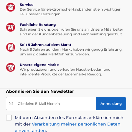
Service
Der Service für elektronische Halsbänder ist ein wichtiger
Teil unserer Leistungen.
Fachliche Beratung
Schreiben Sie uns oder rufen Sie uns an. Unsere Mitarbeiter
sind in der Kundenbetreuung und Fachberatung geschult
Seit 9 Jahren auf dem Markt
Nach 9 Jahren auf dem Markt haben wir genug Erfahrung,
um ein globaler Marktführer zu werden.
Unsere eigene Marke
Die EasyFlap-Klappe wird in
3 Größen
geliefert. Das
Wir produzieren und verkaufen Haustierbedarf und
mittlere Modell
Reedog EasyFlap Mini
hat folgende
intelligente Produkte der Eigenmarke Reedog.
Maße: Breite
19,2 cm
, Tiefe
5,5 cm
und Höhe
20 cm
;
die
Maße des Flaps
sind: Breite
14,5 cm
, Tiefe
1 cm
und Höhe
15,5 cm
.
Abonnieren Sie den Newsletter
Hochwertiges Montagezubehör. Keine künstlichen
Gib deine E-Mail hier ein
Anmeldung
Schrauben wie bei anderen Modellen. Bei der
Reedog
EasyFlap Medium
sind hochwertige Schrauben
inklusive Schutzabdeckungen enthalten, die für eine
Mit dem Absenden des Formulars erkläre ich mich
schöne Optik der Klappe sorgen.
mit der
Verarbeitung meiner persönlichen Daten
einverstanden
.