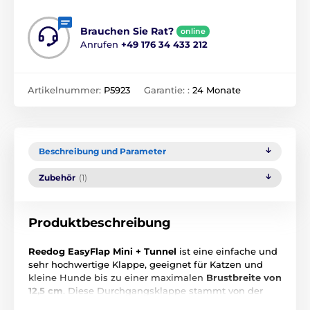
Brauchen Sie Rat?
online
Anrufen
+49 176 34 433 212
Artikelnummer:
P5923
Garantie: :
24 Monate
Beschreibung und Parameter
Zubehör
(1)
Produktbeschreibung
Reedog EasyFlap Mini + Tunnel
ist eine einfache und
sehr hochwertige Klappe, geeignet für Katzen und
kleine Hunde bis zu einer maximalen
Brustbreite von
12,5 cm
. Diese Durchgangsklappe stammt von der
tschechischen Firma Reedog. Es handelt sich um ein