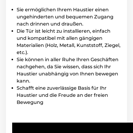
angeboten.
Sie ermöglichen Ihrem Haustier einen
Austauschbarer Flap
– aus gehärtetem Kunststoff,
kratzfest. Der Flap lässt sich einfach austauschen.
ungehinderten und bequemen Zugang
nach drinnen und draußen.
Die Tür ist leicht zu installieren, einfach
und kompatibel mit allen gängigen
Materialien (Holz, Metall, Kunststoff, Ziegel,
etc.).
Sie können in aller Ruhe Ihren Geschäften
nachgehen, da Sie wissen, dass sich Ihr
Haustier unabhängig von Ihnen bewegen
kann.
Schafft eine zuverlässige Basis für Ihr
Haustier und die Freude an der freien
Bewegung