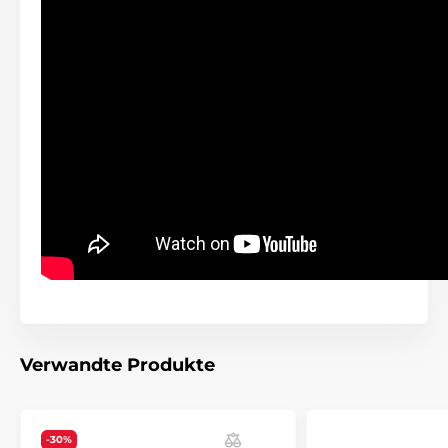
Der Hauptvorteil der
Reedog EasyFlap Mini + Tunnel
gegenüber Konkurrenzmodellen ist die
„Silent“
-
Funktion
. Dabei handelt es sich um spezielle Nano-
Bürstchen, die rund um den gesamten Rand des
Flaps angebracht sind und so einen maximal
leisen
Lauf
der Klappe gewährleisten. Kein unangenehmes
Klappern mehr morgens oder abends beim
Durchgehen. Wenn Hund oder Katze hindurchgeht,
hören Sie nichts
. Außerdem öffnet sich die Klappe
auch bei stärkerem Wind nicht von selbst und es
entsteht keine Zugluft. Dafür sorgen sowohl die
speziellen Bürstchen als auch der
starke Magnet
, der
im unteren Teil des Flaps angebracht ist.
Verwandte Produkte
-30%