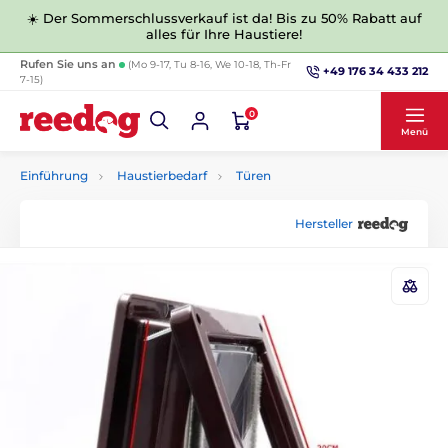
☀️ Der Sommerschlussverkauf ist da! Bis zu 50% Rabatt auf
alles für Ihre Haustiere!
Rufen Sie uns an
(Mo 9-17, Tu 8-16, We 10-18, Th-Fr
+49 176 34 433 212
7-15)
0
Menü
Einführung
Haustierbedarf
Türen
Hersteller