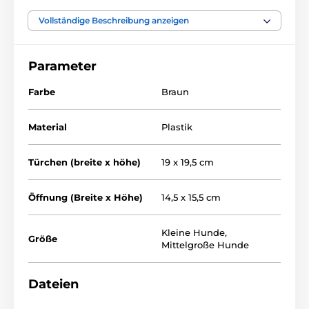
Basismodell, das jedoch viele Funktionen bietet. Die
Installation ist sehr einfach und die Klappe kann in
Vollständige Beschreibung anzeigen
Holz, PVC, Metall und Ziegel
montiert werden.
Parameter
Farbe
Braun
Material
Plastik
Türchen (breite x höhe)
19 x 19,5 cm
Öffnung (Breite x Höhe)
14,5 x 15,5 cm
Kleine Hunde
,
Größe
Mittelgroße Hunde
Dateien