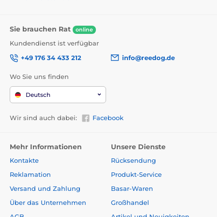
Sie brauchen Rat
online
Kundendienst ist verfügbar
+49 176 34 433 212
info@reedog.de
Wo Sie uns finden
Deutsch
Wir sind auch dabei:
Facebook
Mehr Informationen
Unsere Dienste
Kontakte
Rücksendung
Reklamation
Produkt-Service
Reedog EasyFlap
bietet verschiedene Farbvarianten.
Versand und Zahlung
Basar-Waren
Aktuell ist die Reedog EasyFlap Mini in Braun und
Weiß erhältlich.
Über das Unternehmen
Großhandel
AGB
Artikel und Neuigkeiten