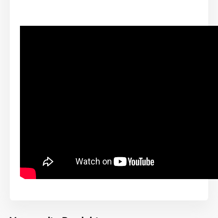
Der Hauptvorteil der
Reedog EasyFlap Mini Medium
dem Wetbewerb gegenüber, ist die
"Silent" Funktion
.
Hierbei handelt es sich um spezielle Nano-Borsten,
die um den ganzen Rand der Klappe platziert sind
und so für absolut
stillen Türlaufgang
sorgen. Kein
unangenehmes Türschlagen am Morgen oder Abend,
beim Durchgang. Wenn ein Hund oder eine Katze
durchkommt,
hören Sie nichts.
Außerdem kommt es
auch bei stärkerem Wind zu keine Türöffnung und zu
keinen Durchtzug. Das überwachen wie die
speziellen Borsten, so auch der
starke Magnete
, der
sich auf der Unterseite der Klappe befindet.