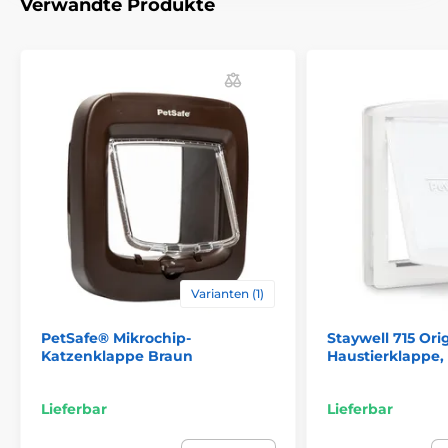
Verwandte Produkte
Varianten (1)
PetSafe® Mikrochip-
Staywell 715 Ori
Katzenklappe Braun
Haustierklappe,
Reedog EasyFlap Mini Tür + Tunel
haben eine
manuelle Öffnung mit Magnetanschlag,
Lieferbar
Lieferbar
austauschbare Klappe und einen speziellen
Vier-
Positionen-Schloss.
Dank des Schlosses können Sie