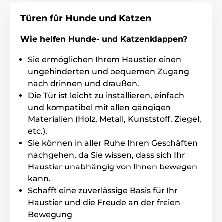
Kappen, um ein schönes Aussehen zu sichern.
Türen für Hunde und Katzen
Farbvarianten
- die Tür ist in weiß oder braun
erhältlich.
Wie helfen Hunde- und Katzenklappen?
Die Türmassen
- in den Größen S, M und L
Sie ermöglichen Ihrem Haustier einen
erhältlich.
ungehinderten und bequemen Zugang
Austauschbare Klappe
- ist aus gehärtetem
nach drinnen und draußen.
Kunststoff gefertigt und kratzfest. Sie können die
Die Tür ist leicht zu installieren, einfach
Klappe einfach austauschen.
und kompatibel mit allen gängigen
Materialien (Holz, Metall, Kunststoff, Ziegel,
etc.).
Sie können in aller Ruhe Ihren Geschäften
nachgehen, da Sie wissen, dass sich Ihr
Haustier unabhängig von Ihnen bewegen
kann.
Schafft eine zuverlässige Basis für Ihr
Haustier und die Freude an der freien
Bewegung