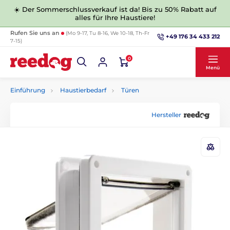
☀️ Der Sommerschlussverkauf ist da! Bis zu 50% Rabatt auf
alles für Ihre Haustiere!
Rufen Sie uns an
(Mo 9-17, Tu 8-16, We 10-18, Th-Fr
+49 176 34 433 212
7-15)
0
Menü
Einführung
Haustierbedarf
Türen
Hersteller