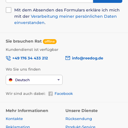
Die EasyFlap-Tür ist in
3 Größen
erhältlich. Das größte
Modell
Reedog EasyFlap Medium
hat ein Türmaß:
19
Mit dem Absenden des Formulars erkläre ich mich
cm
breit,
5,3
cm
tief und
19,5 cm
hoch,
mit der
Verarbeitung meiner persönlichen Daten
Klappenmaße:
14,5
cm breit,
1 cm
tief und
15,5 cm
einverstanden
.
hoch.
Sie brauchen Rat
offline
Kundendienst ist verfügbar
+49 176 34 433 212
info@reedog.de
Wo Sie uns finden
Deutsch
Wir sind auch dabei:
Facebook
Mehr Informationen
Unsere Dienste
Kontakte
Rücksendung
Qualitätsinstallationszubehör. Keine künstlichen
Schrauben wie bei anderen Modellen. Bei
Reedog
Reklamation
Produkt-Service