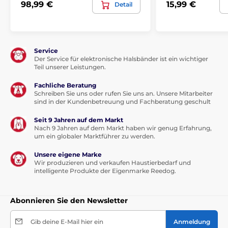
einen freien Durchgang der Katze oder des Hundes
98,99 €
15,99 €
Detail
hin und her , oder nur in eine Richtung, sicherstellen,
oder Sie können die Tür
ganz abschließen.
Service
Der Service für elektronische Halsbänder ist ein wichtiger
Teil unserer Leistungen.
Fachliche Beratung
Schreiben Sie uns oder rufen Sie uns an. Unsere Mitarbeiter
sind in der Kundenbetreuung und Fachberatung geschult
Seit 9 Jahren auf dem Markt
Nach 9 Jahren auf dem Markt haben wir genug Erfahrung,
um ein globaler Marktführer zu werden.
Unsere eigene Marke
Wir produzieren und verkaufen Haustierbedarf und
intelligente Produkte der Eigenmarke Reedog.
Abonnieren Sie den Newsletter
Gib deine E-Mail hier ein
Anmeldung