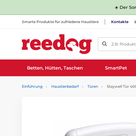
☀️ Der Som
Smarte Produkte für zufriedene Haustiere
Kontakte
Z.B. Produk
Betten, Hütten, Taschen
SmartPet
Einführung
Haustierbedarf
Türen
Staywell Tür 40