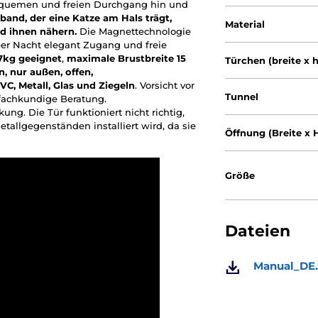
bequemen und freien Durchgang hin und
sband, der eine Katze am Hals trägt,
Material
nd ihnen nähern.
Die Magnettechnologie
er Nacht elegant Zugang und freie
 7kg
geeignet
,
maximale Brustbreite 15
Türchen (breite x 
n, nur außen, offen,
VC, Metall, Glas und Ziegeln
. Vorsicht vor
Tunnel
fachkundige Beratung.
ng. Die Tür funktioniert nicht richtig,
tallgegenständen installiert wird, da sie
Öffnung (Breite x 
Größe
Dateien
Manual_DE.