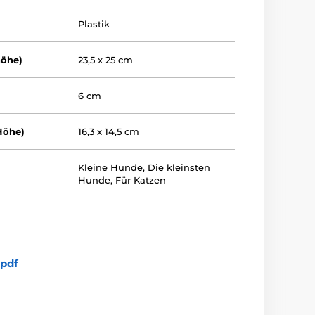
Plastik
höhe)
23,5 x 25 cm
6 cm
Höhe)
16,3 x 14,5 cm
Kleine Hunde
,
Die kleinsten
Hunde
,
Für Katzen
pdf