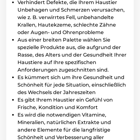
Verhindert Defekte, die Ihrem Haustier
Bürsten und Kämme für Hunde
Unbehagen und Schmerzen verursachen,
Für Katzen
Fellpflege
wie z. B. verwirrtes Fell, unbehandelte
Krallen, Hautekzeme, schlechte Zähne
Bürsten und Kämme für Katzen
Katze
oder Augen- und Ohrenprobleme
Aus einer breiten Palette wählen Sie
spezielle Produkte aus, die aufgrund der
Rasse, des Alters und der Gesundheit Ihrer
Haustiere auf Ihre spezifischen
Anforderungen zugeschnitten sind.
Es kümmert sich um ihre Gesundheit und
Schönheit für jede Situation, einschließlich
des Wechsels der Jahreszeiten
Es gibt Ihrem Haustier ein Gefühl von
Frische, Kondition und Komfort
Es wird die notwendigen Vitamine,
Mineralien, natürlichen Extrakte und
andere Elemente für die langfristige
Schönheit und Verbesserung aller