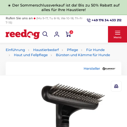
☀️ Der Sommerschlussverkauf ist da! Bis zu 50% Rabatt auf
alles für Ihre Haustiere!
Rufen Sie uns an
(Mo 9-17, Tu 8-16, We 10-18, Th-Fr
+49 176 34 433 212
7-15)
0
Menü
Einführung
Haustierbedarf
Pflege
Für Hunde
Haut und Fellpflege
Bürsten und Kämme für Hunde
Hersteller