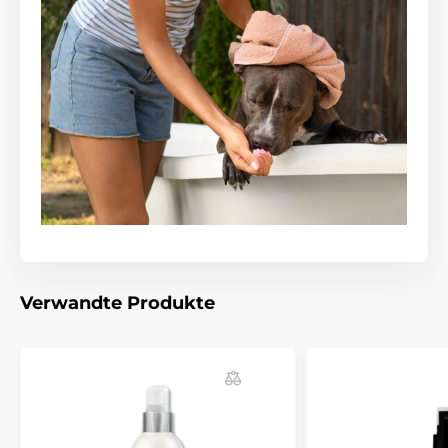
zur Illustration.
Das Produkt ist in Kategorien eingeteilt
Kosmetik
Haustierbedarf
Pflege
Für Hunde
Haut und Fellpflege
Parfüms
Verwandte Produkte