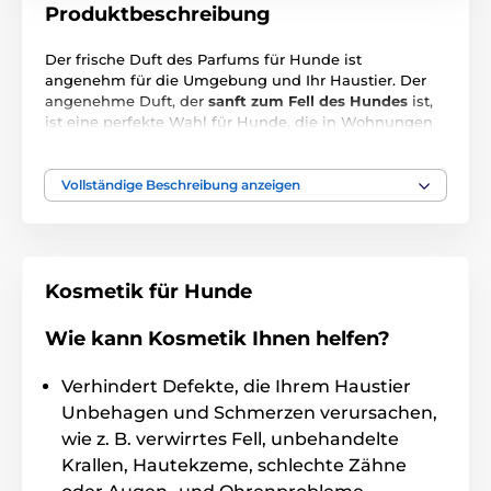
Produktbeschreibung
Der frische Duft des Parfums für Hunde ist
angenehm für die Umgebung und Ihr Haustier. Der
angenehme Duft, der
sanft zum Fell des Hundes
ist,
ist eine perfekte Wahl für Hunde, die in Wohnungen
und Häusern leben, und der unangenehme Geruch
ihres Fells würde das Leben für ihre Besitzer
unangenehm machen. Speziell formuliert, um einen
Vollständige Beschreibung anzeigen
frischen Duft nach dem Baden und eine intensive,
sehr angenehme desodorierende Wirkung
zu bieten,
wobei die Haut und die Geruchseigenschaften des
Tieres respektiert werden. Es hat einen neutralen pH-
Wert, wirkt nicht reizend und verhindert, dass der
Kosmetik für Hunde
Hund nach der Anwendung niesen muss.
Wie kann Kosmetik Ihnen helfen?
Wie zu verwenden
: Auf die Hände sprühen und in
das Fell einmassieren oder auf eine Bürste auftragen
Verhindert Defekte, die Ihrem Haustier
und über den Körper des Tieres verteilen. Kann auch
aus einer Entfernung von ca. 15 cm auf das Fell des
Unbehagen und Schmerzen verursachen,
Tieres gesprüht werden.
wie z. B. verwirrtes Fell, unbehandelte
Krallen, Hautekzeme, schlechte Zähne
Inhaltsstoffe
: Wasser, Propylenglykol, Trideceth 9,
Parfum (Limonene, Linalool).