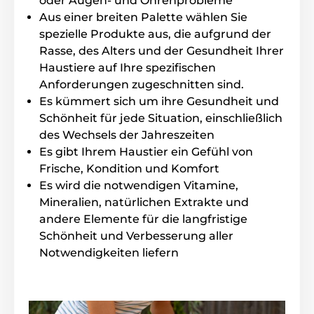
oder Augen- und Ohrenprobleme
Aus einer breiten Palette wählen Sie
spezielle Produkte aus, die aufgrund der
Rasse, des Alters und der Gesundheit Ihrer
Haustiere auf Ihre spezifischen
Vorteile
Anforderungen zugeschnitten sind.
Es reizt oder verändert die olfaktorischen
Es kümmert sich um ihre Gesundheit und
Eigenschaften des Tieres nicht
Schönheit für jede Situation, einschließlich
Verursacht keine Reizungen und Niesen
des Wechsels der Jahreszeiten
Es gibt Ihrem Haustier ein Gefühl von
Frischer und süßer angenehmer Duft
Frische, Kondition und Komfort
Neutraler pH-Wert
Es wird die notwendigen Vitamine,
Enthält keinen Alkohol
Mineralien, natürlichen Extrakte und
andere Elemente für die langfristige
Schönheit und Verbesserung aller
Inhalt der Packung
Notwendigkeiten liefern
Menforsan frisch duftendes Parfüm für Hunde
Technische Spezifikationen können ohne vorherige
Ankündigung geändert werden. Die Bilder dienen nur