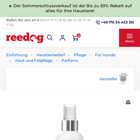
☀️ Der Sommerschlussverkauf ist da! Bis zu 50% Rabatt auf
alles für Ihre Haustiere!
Rufen Sie uns an
(Mo 9-17, Tu 8-16, We 10-18, Th-Fr
+49 176 34 433 212
7-15)
0
Menü
Einführung
Haustierbedarf
Pflege
Für Hunde
Haut und Fellpflege
Parfüms
Hersteller