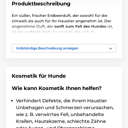
Produktbeschreibung
Ein süßer, frischer Erdbeerduft, der sowohl für die
Umwelt als auch für Ihr Haustier angenehm ist. Der
angenehme Duft, der
sanft zum Fell des Hundes
ist,
ist die perfekte Wahl für Hunde, die sich in
Wohnungen und Häusern bewegen und deren
unangenehmer Fellgeruch ihren Besitzern das Leben
schwer machen würde. Speziell formuliert, um einen
Vollständige Beschreibung anzeigen
frischen Duft nach dem Baden und eine intensive,
sehr
angenehme desodorierende Wirkung
zu
gewährleisten, wobei die Haut und die
Geruchseigenschaften des Tieres respektiert werden.
Es hat einen neutralen pH-Wert, wirkt nicht reizend
Kosmetik für Hunde
und verhindert, dass der Hund nach der Anwendung
niesen muss.
Wie kann Kosmetik Ihnen helfen?
Wie zu verwenden
: Auf die Hände sprühen und in
Verhindert Defekte, die Ihrem Haustier
das Fell einmassieren oder auf eine Bürste auftragen
und über den Körper des Tieres verteilen. Kann auch
Unbehagen und Schmerzen verursachen,
aus einer Entfernung von ca. 15 cm auf das Fell des
wie z. B. verwirrtes Fell, unbehandelte
Tieres gesprüht werden.
Krallen, Hautekzeme, schlechte Zähne
Inhaltsstoffe
: Wasser, Propylenglykol, Trideceth 9,