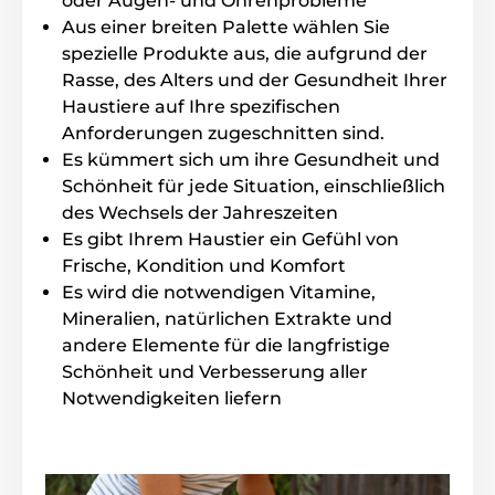
oder Augen- und Ohrenprobleme
Parfum (Limonene, Linalool).
Aus einer breiten Palette wählen Sie
spezielle Produkte aus, die aufgrund der
Rasse, des Alters und der Gesundheit Ihrer
Vorteile
Haustiere auf Ihre spezifischen
Anforderungen zugeschnitten sind.
Es reizt oder verändert die olfaktorischen
Es kümmert sich um ihre Gesundheit und
Eigenschaften des Tieres nicht
Schönheit für jede Situation, einschließlich
Verursacht keine Reizungen und Niesen
des Wechsels der Jahreszeiten
Frischer und süßer angenehmer Duft
Es gibt Ihrem Haustier ein Gefühl von
Neutraler pH-Wert
Frische, Kondition und Komfort
Enthält keinen Alkohol
Es wird die notwendigen Vitamine,
Mineralien, natürlichen Extrakte und
andere Elemente für die langfristige
Inhalt der Packung
Schönheit und Verbesserung aller
Notwendigkeiten liefern
Menforsan Parfüm mit Erdbeerduft