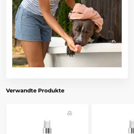
Technische Spezifikationen können ohne vorherige
Ankündigung geändert werden. Die Bilder dienen nur
zur Illustration.
Das Produkt ist in Kategorien eingeteilt
Haustierbedarf
Pflege
Für Hunde
Haut und Fellpflege
Parfüms
Verwandte Produkte