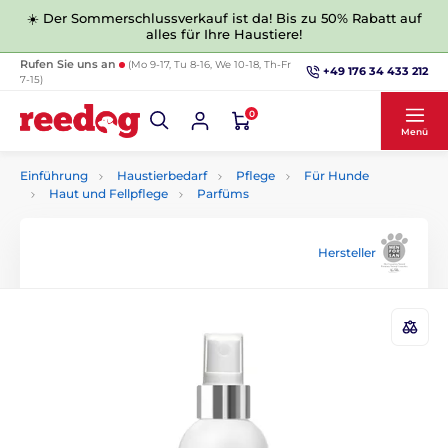
☀️ Der Sommerschlussverkauf ist da! Bis zu 50% Rabatt auf
alles für Ihre Haustiere!
Rufen Sie uns an
(Mo 9-17, Tu 8-16, We 10-18, Th-Fr
+49 176 34 433 212
7-15)
0
Menü
Einführung
Haustierbedarf
Pflege
Für Hunde
Haut und Fellpflege
Parfüms
Hersteller