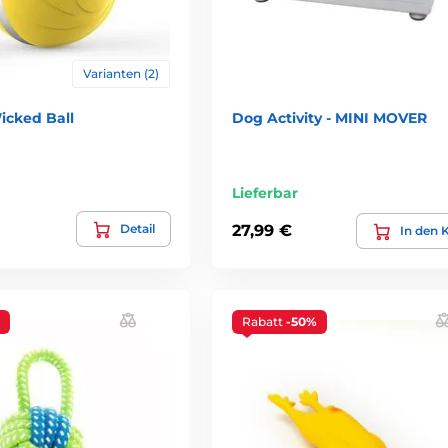
Varianten (2)
icked Ball
Dog Activity - MINI MOVER
Lieferbar
Detail
27,99 €
In den 
Rabatt
-50%