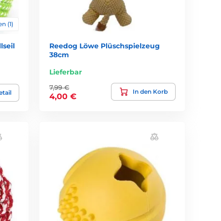
n (1)
seil
Reedog Löwe Plüschspielzeug
38cm
Lieferbar
7,99 €
In den Korb
tail
4,00 €