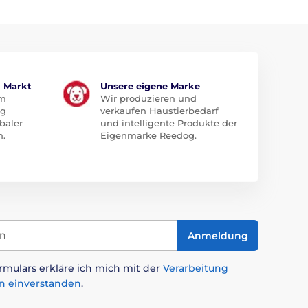
m Markt
Unsere eigene Marke
em
Wir produzieren und
ug
verkaufen Haustierbedarf
baler
und intelligente Produkte der
n.
Eigenmarke Reedog.
in
Anmeldung
mulars erkläre ich mich mit der
Verarbeitung
n einverstanden
.