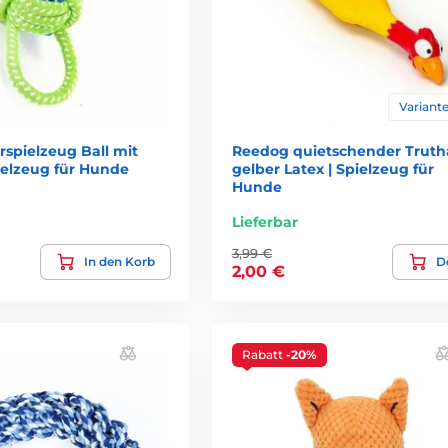
Variante
spielzeug Ball mit
Reedog quietschender Truth
pielzeug für Hunde
gelber Latex | Spielzeug für
Hunde
Lieferbar
3,99 €
In den Korb
De
2,00 €
Rabatt
-20%