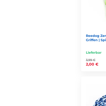
Reedog Zerr
Griffen | S
Lieferbar
3,99 €
2,00 €