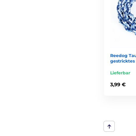
Reedog Tau
gestricktes
Lieferbar
3,99 €