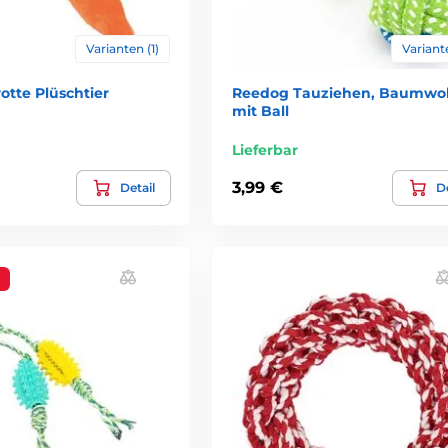
Varianten (1)
Variante
otte Plüschtier
Reedog Tauziehen, Baumwoll
mit Ball
Lieferbar
3,99 €
Detail
De