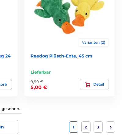
Varianten (2)
ug 24
Reedog Plüsch-Ente, 45 cm
Lieferbar
9,99 €
Korb
Detail
5,00 €
6 gesehen.
en
1
2
3