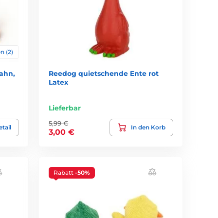
n (2)
ahn,
Reedog quietschende Ente rot
Latex
Lieferbar
5,99 €
tail
In den Korb
3,00 €
Rabatt
-50%