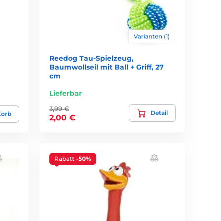
Varianten (1)
Reedog Tau-Spielzeug,
Baumwollseil mit Ball + Griff, 27
cm
Lieferbar
3,99 €
Detail
Korb
2,00 €
Rabatt
-50%