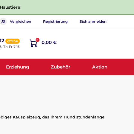
 Haustiere!
Vergleichen
Registrierung
Sich anmelden
12
0
offline
0,00 €
8, Th-Fr 7-15
Erziehung
Zubehör
Aktion
lebiges Kauspielzeug, das Ihrem Hund stundenlange