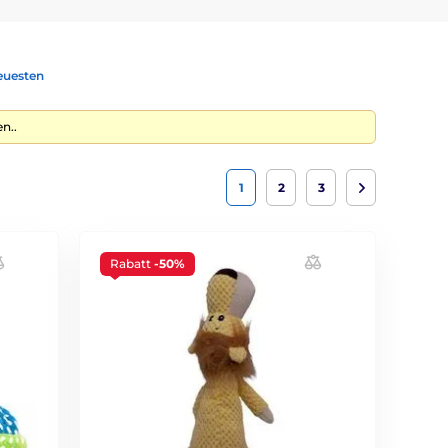
euesten
n..
1
2
3
Rabatt
-50%