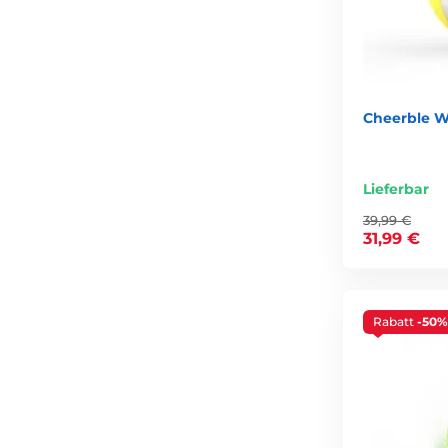
Cheerble W
Lieferbar
39,99 €
31,99 €
Rabatt
-50%