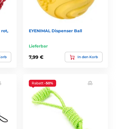
rot,
EYENIMAL Dispenser Ball
Lieferbar
7,99 €
Korb
In den Korb
Rabatt
-50%