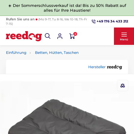
☀️ Der Sommerschlussverkauf ist da! Bis zu 50% Rabatt auf
alles für Ihre Haustiere!
Rufen Sie uns an
(Mo 9-17, Tu 8-16, We 10-18, Th-Fr
+49 176 34 433 212
7-15)
0
Menü
Einführung
Betten, Hütten, Taschen
Hersteller