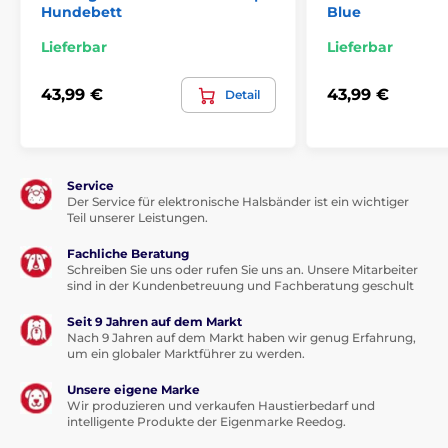
Hundebett
Blue
Lieferbar
Lieferbar
Technische Spezifikationen können ohne
ausdrückliche Vorankündigung geändert werden. Die
43,99 €
43,99 €
Detail
Bilder dienen nur zur Illustration.
Das Produkt ist in Kategorien eingeteilt
Service
Der Service für elektronische Halsbänder ist ein wichtiger
Betten, Hütten, Taschen
Matratzen
Teil unserer Leistungen.
Für kleine Hunde
Fachliche Beratung
Schreiben Sie uns oder rufen Sie uns an. Unsere Mitarbeiter
Für mittelgroße Hunde
Für große Hunde
sind in der Kundenbetreuung und Fachberatung geschult
Seit 9 Jahren auf dem Markt
Nach 9 Jahren auf dem Markt haben wir genug Erfahrung,
um ein globaler Marktführer zu werden.
Unsere eigene Marke
Wir produzieren und verkaufen Haustierbedarf und
intelligente Produkte der Eigenmarke Reedog.