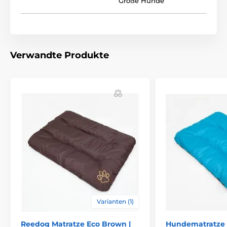
Große Hunde
Verwandte Produkte
Die folgende Tabelle hilft Ihnen bei der Auswahl der
richtigen Größe. (*Unsere Reedog-Matratzen sind
handgenäht, daher kann die Größe leicht abweichen,
maximal jedoch um 2–4 cm.)
Varianten (1)
Reedog Matratze Eco Brown |
Hundematratze