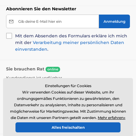
Abonnieren Sie den Newsletter
Gib deine E-Mail hier ein
Anmeldung
Mit dem Absenden des Formulars erkläre ich mich
mit der
Verarbeitung meiner persönlichen Daten
einverstanden
.
Sie brauchen Rat
online
Kundendienst ist verfügbar
Einstellungen für Cookies
+49 176 34 433 212
info@reedog.de
Wir verwenden Cookies auf dieser Website, um ihr
ordnungsgemäßes Funktionieren zu gewährleisten, den
Wo Sie uns finden
Datenverkehr zu analysieren, Inhalte zu personalisieren und
Deutsch
möglicherweise für Marketingzwecke. Mit Zustimmung können
die Daten mit unseren Partnern geteilt werden.
Mehr erfahren»
Wir sind auch dabei:
Facebook
Alles freischalten