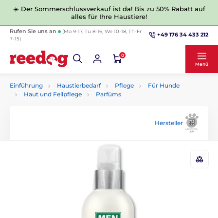
☀️ Der Sommerschlussverkauf ist da! Bis zu 50% Rabatt auf
alles für Ihre Haustiere!
Rufen Sie uns an
(Mo 9-17, Tu 8-16, We 10-18, Th-Fr
+49 176 34 433 212
7-15)
0
Menü
Einführung
Haustierbedarf
Pflege
Für Hunde
Haut und Fellpflege
Parfüms
Hersteller