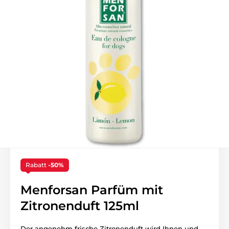
Rabatt
-50%
Menforsan Parfüm mit
Zitronenduft 125ml
Der angenehm frische Zitronenduft wird Ihnen und