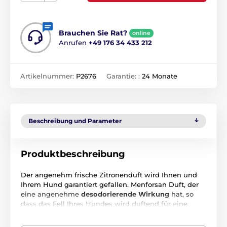
Brauchen Sie Rat?
online
Anrufen
+49 176 34 433 212
Artikelnummer:
P2676
Garantie: :
24 Monate
Beschreibung und Parameter
Produktbeschreibung
Der angenehm frische Zitronenduft wird Ihnen und
Ihrem Hund garantiert gefallen. Menforsan Duft, der
eine angenehme
desodorierende Wirkung
hat, so
dass das Fell Ihres Hundes wird duftend für eine
lange Zeit bleiben. Darüber hinaus ist es sehr sanft
zur empfindlichen Hundehaut und zum Geruchssinn