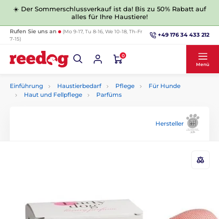
☀️ Der Sommerschlussverkauf ist da! Bis zu 50% Rabatt auf
alles für Ihre Haustiere!
Rufen Sie uns an
(Mo 9-17, Tu 8-16, We 10-18, Th-Fr
+49 176 34 433 212
7-15)
0
Menü
Einführung
Haustierbedarf
Pflege
Für Hunde
Haut und Fellpflege
Parfüms
Hersteller