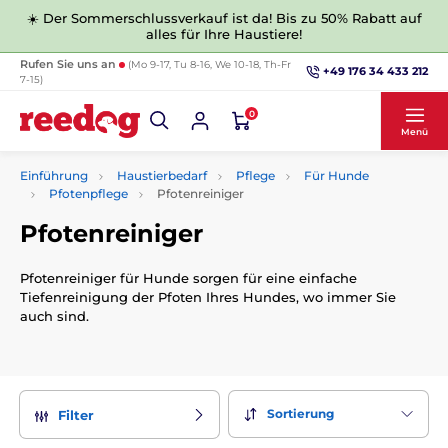
☀️ Der Sommerschlussverkauf ist da! Bis zu 50% Rabatt auf
alles für Ihre Haustiere!
Rufen Sie uns an
(Mo 9-17, Tu 8-16, We 10-18, Th-Fr
+49 176 34 433 212
7-15)
0
Menü
Einführung
Haustierbedarf
Pflege
Für Hunde
Pfotenpflege
Pfotenreiniger
Pfotenreiniger
Pfotenreiniger für Hunde sorgen für eine einfache
Tiefenreinigung der Pfoten Ihres Hundes, wo immer Sie
auch sind.
Sortierung
Filter