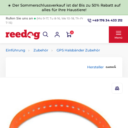
☀️ Der Sommerschlussverkauf ist da! Bis zu 50% Rabatt auf
alles für Ihre Haustiere!
Rufen Sie uns an
(Mo 9-17, Tu 8-16, We 10-18, Th-Fr
+49 176 34 433 212
7-15)
0
Menü
Einführung
Zubehör
GPS Halsbänder Zubehör
Hersteller