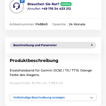
Brauchen Sie Rat?
online
Anrufen
+49 176 34 433 212
Artikelnummer:
P48849
Garantie: :
24 Monate
Beschreibung und Parameter
Produktbeschreibung
Ersatzhalsband für Garmin DC50 / T5 / TT15. Orange
Farbe des Kragens.
Kragenmaße: B.2,54 cm, T.68,5 cm
Technische Spezifikationen können ohne vorherige
Ankündigung geändert werden. Die Bilder dienen nur
Vollständige Beschreibung anzeigen
zur Illustration.