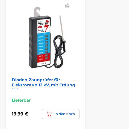
Abbildungen dienen nur zur Illustration.
Das Produkt ist in Kategorien eingeteilt
Zubehör elektrische zäune
Komponenten
Messgeräte
Dioden-Zaunprüfer für
Elektrozaun 12 kV, mit Erdung
```
Lieferbar
19,99 €
In den Korb