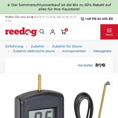
☀️ Der Sommerschlussverkauf ist da! Bis zu 50% Rabatt auf
alles für Ihre Haustiere!
Rufen Sie uns an
(Mo 9-17, Tu 8-16, We 10-18, Th-Fr
+49 176 34 433 212
7-15)
0
Menü
Einführung
Zubehör
Zubehör für Zäune
Zubehör elektrische zäune
Komponenten
Messgeräte
Hersteller