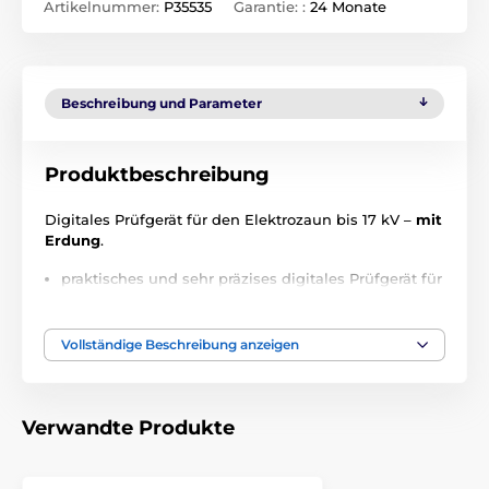
Artikelnummer:
P35535
Garantie: :
24 Monate
Beschreibung und Parameter
Produktbeschreibung
Digitales Prüfgerät für den Elektrozaun bis 17 kV –
mit
Erdung
.
praktisches und sehr präzises digitales Prüfgerät für
Zäune
zeigt die Spannung stufenlos von
0 bis 17 kV
an
Vollständige Beschreibung anzeigen
Kabellänge mit Erdungselektrode 110 cm
gut lesbares großes Display 36 × 28 mm
Verwandte Produkte
verpackt im Kunstlederetui
Technische Spezifikationen können ohne
ausdrückliche Ankündigung geändert werden.